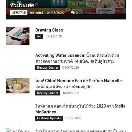
ทั่วประเทศ
Admin2
-
24/03/2025
0
LIFESTYLE
Drawing Class
02/12/2018
Art
Activating Water Essence: น้ำตบที่อุดมไปด้วย
สารกัดจากธรรมชาติ 14 ชนิด, สเต็ปสู่ผิวสวย
06/07/2020
Beauty Corner
หอม! Chloé Nomade Eau de Parfum Naturelle
สะท้อนเสน่ห์ของสาวนักผจญภัย
18/06/2022
Beauty Corner
ใหท่ล่าสุด​ คอลเล็คชั่นฤดูใบไม้ร่วง 2020 จาก Stella
McCartney
10/07/2020
Fashion Update
“มาร์ค ธาวิน’ จัดงานขอบคุณลูกค้าคนสำคัญในงาน