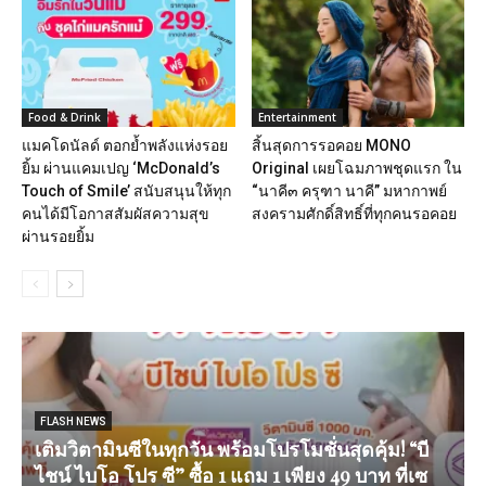
Food & Drink
Entertainment
แมคโดนัลด์ ตอกย้ำพลังแห่งรอย
สิ้นสุดการรอคอย MONO
ยิ้ม ผ่านแคมเปญ ‘McDonald’s
Original เผยโฉมภาพชุดแรก ใน
Touch of Smile’ สนับสนุนให้ทุก
“นาคี๓ ครุฑา นาคี” มหากาพย์
คนได้มีโอกาสสัมผัสความสุข
สงครามศักดิ์สิทธิ์ที่ทุกคนรอคอย
ผ่านรอยยิ้ม
FLASH NEWS
เติมวิตามินซีในทุกวัน พร้อมโปรโมชั่นสุดคุ้ม! “บี
ไชน์ ไบโอ โปร ซี” ซื้อ 1 แถม 1 เพียง 49 บาท ที่เซ