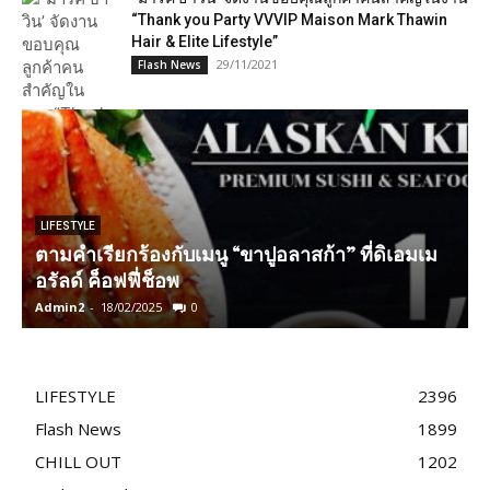
“Thank you Party VVVIP Maison Mark Thawin
Hair & Elite Lifestyle”
29/11/2021
Flash News
LIFESTYLE
ตามคำเรียกร้องกับเมนู “ขาปูอลาสก้า” ที่ดิเอมเม
อรัลด์ ค็อฟฟี่ช็อพ
Admin2
-
18/02/2025
0
T
LIFESTYLE
2396
Flash News
1899
CHILL OUT
1202