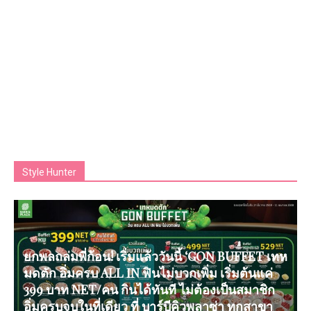
Style Hunter
ยกพลถล่มพี่ก้อน! เริ่มแล้ววันนี้ ‘GON BUFFET เทห
มดตัก อิ่มครบ ALL IN ฟินไม่บวกเพิ่ม เริ่มต้นแค่
399 บาท NET/คน กินได้ทันที ไม่ต้องเป็นสมาชิก
อิ่มครบจบในที่เดียว ที่ บาร์บีคิวพลาซ่า ทุกสาขา