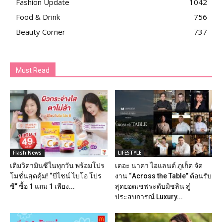
Fashion Update
1042
Food & Drink
756
Beauty Corner
737
Must Read
Flash News
LIFESTYLE
เติมวิตามินซีในทุกวัน พร้อมโปร
เดอะ นาคา ไอแลนด์ ภูเก็ต จัด
โมชั่นสุดคุ้ม! “บีไชน์ ไบโอ โปร
งาน “Across the Table” ต้อนรับ
ซี” ซื้อ 1 แถม 1 เพียง...
สุดยอดเชฟระดับมิชลิน สู่
ประสบการณ์ Luxury...