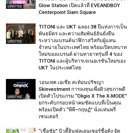
Glow Station เปิดแล้วที่ EVEANDBOY
LIFESTYLE
Centerpoint Siam Square
TITONI และ UKT ฉลอง 38 ปีแห่งการเป็น
พันธมิตร และความสัมพันธ์อันยั่งยืน
ระหว่างแบรนด์นาฬิกาสวิสกับผู้แทน
LIFESTYLE
จำหน่ายในประเทศไทย พร้อมเปิดบทบาท
ใหม่ของแบรนด์ ผ่านทายาทรุ่นที่ 4 ของ
TITONI และผู้บริหารเจเนอเรชันใหม่ของ
UKT ในประเทศไทย
วอนเทค เอเชีย สะท้อนปรัชญา
Skinvestment การลงทุนเพื่อผิวสุขภาพดี
เปิดตัวโปรแกรม “Oligio X The X-MODE”
LIFESTYLE
ยกระดับกรอบหน้าคมชัดแบบที่เป็นคุณ
พร้อมเปิดตัว “พีพี–กฤษฏ์” นั่งแท่นพรี
เซนเตอร์
“เชื่อชัย” บิวตี้อินฟลูเอนเซอร์ชื่อดัง จัด