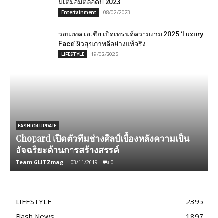
มเต็มอิ่มตลอดปี 2023
08/02/2023
Entertainment
วอนเทค เอเชีย เปิดเทรนด์ความงาม 2025 ‘Luxury
Face’ ผิวสุขภาพดีอย่างแท้จริง
19/02/2025
LIFESTYLE
FASHION UPDATE
Chopard เปิดตัวทีมช่างศิลป์เบื้องหลังความเป็น
อัจฉริยะด้านการสร้างสรรค์
Team GLITZmag
-
03/11/2019
0
A
LIFESTYLE
2395
Flash News
1897