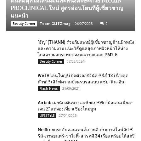
คืนสมดุลให้เส้นผมและหนังศีรษะด้วย NIOXIN
PROCLINICAL ใหม่ สูตรอ่อนโยนที่ผู้เชี่ยวชาญ
แนะนำ
Team GLITZmag
-
06/07/2025
0
Beauty Corner
‘ธัญ’ (THANN) ร่วมกับแพทย์ผู้เชี่ยวชาญด้านผิวหนัง
และความงาม แนะวิธีดูแลสุขภาพผิวหน้าให้ห่าง
ไกลจากผลกระทบของมลภาวะและ PM2.5
07/03/2024
Beauty Corner
WeTV เล่นใหญ่! เปิดตัวออริจินัล ซีรีส์ 13 เรื่องสุด
ต๊าช!!! เสิร์ฟความปังครบรสแบบ แซ่บ-ฟิน-อิน
21/09/2021
Flash News
Airbnb เผยนักเดินทางเอเชียแปซิฟิก ‘มิลเลนเนียล-
เจน Z’ แห่จองเที่ยวเชียงใหม่บูม
27/01/2025
LIFESTYLE
Netflix ยกระดับคอนเทนต์เกาหลี ประกาศไลน์อัป ซี
รีส์-ภาพยนตร์-วาไรตี้-สารคดี 34 เรื่อง พร้อมให้สตรี