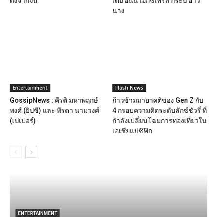
ดังจากจีน
เดย์ อินน์ เอ็กซ์เพรส กระบี่ อ่าว
นาง
Entertainment
Flash News
GossipNews : คีรติ มหาพฤกษ์
ก้าวข้ามมายาคติของ Gen Z กับ
พงศ์ (ยิปซี) และ พีรดา นามวงศ์
4 กรอบความคิดระดับลักซ์ชัวรี่ ที่
(เปเปอร์)
กำลังเปลี่ยนโฉมการท่องเที่ยวใน
เอเชียแปซิฟิก
ENTERTAINMENT