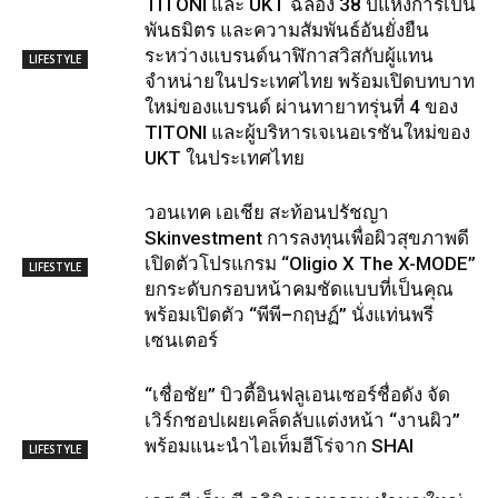
TITONI และ UKT ฉลอง 38 ปีแห่งการเป็น
พันธมิตร และความสัมพันธ์อันยั่งยืน
ระหว่างแบรนด์นาฬิกาสวิสกับผู้แทน
LIFESTYLE
จำหน่ายในประเทศไทย พร้อมเปิดบทบาท
ใหม่ของแบรนด์ ผ่านทายาทรุ่นที่ 4 ของ
TITONI และผู้บริหารเจเนอเรชันใหม่ของ
UKT ในประเทศไทย
วอนเทค เอเชีย สะท้อนปรัชญา
Skinvestment การลงทุนเพื่อผิวสุขภาพดี
เปิดตัวโปรแกรม “Oligio X The X-MODE”
LIFESTYLE
ยกระดับกรอบหน้าคมชัดแบบที่เป็นคุณ
พร้อมเปิดตัว “พีพี–กฤษฏ์” นั่งแท่นพรี
เซนเตอร์
“เชื่อชัย” บิวตี้อินฟลูเอนเซอร์ชื่อดัง จัด
เวิร์กชอปเผยเคล็ดลับแต่งหน้า “งานผิว”
พร้อมแนะนำไอเท็มฮีโร่จาก SHAI
LIFESTYLE