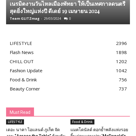
เนรมิตงานวันไหลเมืองพัทยา ให้เป็นเทศกาลดนตรี
สุดยิ่งใหญ่แห่งปี ดีเดย์ 19 เมษายน 2024
ป
Team GLITZmag
-
29/03/2024
0
T
LIFESTYLE
2396
Flash News
1898
CHILL OUT
1202
Fashion Update
1042
Food & Drink
756
Beauty Corner
737
Must Read
LIFESTYLE
Food & Drink
เดอะ นาคา ไอแลนด์ ภูเก็ต จัด
แมคโดนัลด์ ตอกย้ำพลังแห่งรอย