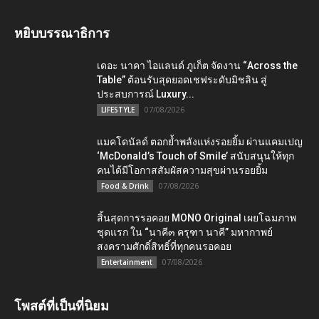
หยิบบรรณาธิการ
เดอะ นาคา ไอแลนด์ ภูเก็ต จัดงาน “Across the
Table” ต้อนรับสุดยอดเชฟระดับมิชลิน สู่
ประสบการณ์ Luxury...
07/08/2026
LIFESTYLE
แมคโดนัลด์ ตอกย้ำพลังแห่งรอยยิ้ม ผ่านแคมเปญ
‘McDonald’s Touch of Smile’ สนับสนุนให้ทุก
คนได้มีโอกาสสัมผัสความสุขผ่านรอยยิ้ม
07/08/2026
Food & Drink
สิ้นสุดการรอคอย MONO Original เผยโฉมภาพ
ชุดแรก ใน “นาคี๓ ครุฑา นาคี” มหากาพย์
สงครามศักดิ์สิทธิ์ที่ทุกคนรอคอย
07/08/2026
Entertainment
โพสต์ที่เป็นที่นิยม