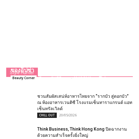
IPSA Foundation Ultimate รองพื้นสูตรที่ดีที่สุด
ของอิปซ่า
Style Hunter
Team GLITZmag
-
08/12/2018
0
Beauty Corner
ชวนสัมผัสเสน่ห์อาหารไทยจาก “รากบัว สู่ดอกบัว”
ณ ห้องอาหารเวนติซี โรงแรมเซ็นทาราแกรนด์ แอท
เซ็นทรัลเวิลด์
20/05/2026
CHILL OUT
Think Business, Think Hong Kong ปิดฉากงาน
ด้วยความสำเร็จครั้งยิ่งใหญ่