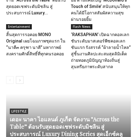
งาน “Across the Table” ต้อนรับ
ยิ้ม ผ่านแคมเปญ ‘McDonald’s
สุดยอดเชฟระดับมิชลิน สู่
Touch of Smile’ สนับสนุนให้ทุก
ประสบการณ์ Luxury...
คนได้มีโอกาสสัมผัสความสุข
ผ่านรอยยิ้ม
Entertainment
Flash News
สิ้นสุดการรอคอย MONO
‘RAKSAPHAN’ เปิดฉากคอลเลก
Original เผยโฉมภาพชุดแรก ใน
ชันระดับมาสเตอร์พีซคอลเลก
“นาคี๓ ครุฑา นาคี” มหากาพย์
ชันแรก รังสรรค์ “ผ้าลายน้ำไหล”
สงครามศักดิ์สิทธิ์ที่ทุกคนรอคอย
สู่ชิ้นงานศิลปะสะสมสุดลิมิเต็ด
ถ่ายทอดภูมิปัญญาท้องถิ่นสู่
สุนทรียภาพระดับสากล
LIFESTYLE
เดอะ นาคา ไอแลนด์ ภูเก็ต จัดงาน “Across the
Table” ต้อนรับสุดยอดเชฟระดับมิชลิน สู่
ประสบการณ์ Luxury Dining Series สุดเอ็กซ์คลู