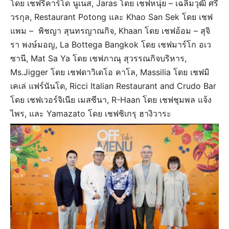
โดย เชฟริคาร์โด นูเนส, Jaras โดย เชฟหนุ่ย – เฉลิมวุฒิ ศรี
วรกุล, Restaurant Potong และ Khao San Sek โดย เชฟ
แพม – พิชญา สุนทรญาณกิจ, Khaan โดย เชฟอ้อม – สุจิ
รา พงษ์มอญ, La Bottega Bangkok โดย เชฟมาร์โก อเว
ซานี, Mat Sa Ya โดย เชฟภาณุ สุวรรณกิจบริหาร,
Ms.Jigger โดย เชฟดาวิเดโอ คาโล, Massilia โดย เชฟมิ
เคเล่ แฟร์นันโด, Ricci Italian Restaurant and Crudo Bar
โดย เชฟเวอร์จิเนีย เมสซีนา, R-Haan โดย เชฟชุมพล แจ้ง
ไพร, และ Yamazato โดย เชฟชิเกรุ ฮางิวาระ