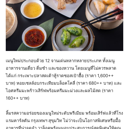
เมนูใหม่ประกอบด้วย 12 จานเด่นหลากหลายประเภท ทั้งเมนู
อาหารจานเดี่ยว ติ่มซำ และของหวาน โดยเมนูที่ไม่ควรพลาด
ได้แก่ กระเพาะปลาสดเต้าหู้ราดซอสเป๋าฮื้อ (ราคา 1,600++
บาท) หอยเชลล์อบกระเทียมบล็อคโคลี่ (ราคา 680++ บาท) และ
ไอศครีมมะพร้าวเสิร์ฟพร้อมครีมมะม่วงและผลไม้สด (ราคา
160++ บาท)
ลิ้มรสความอร่อยของเมนูใหม่ระดับพรีเมียม พร้อมเสิร์ฟแล้วที่โรง
แรมคาร์ลตัน กรุงเทพฯ สุขุมวิท ไม่ว่าจะเป็นโอกาสพิเศษหรือมื้อ
อาหารที่น่าจดจำ วาล็อคพร้อมมอบประสบการณ์สุดพิเศษให้คุณ