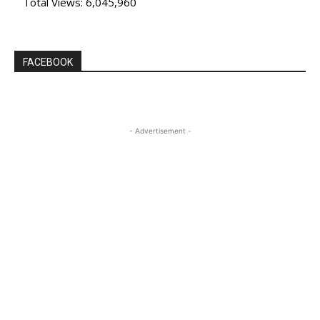
Total Views:
6,045,960
FACEBOOK
- Advertisement -