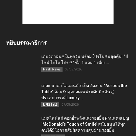
หยิบบรรณาธิการ
เติมวิตามินซีในทุกวัน พร้อมโปรโมชั่นสุดคุ้ม! “บี
ไชน์ ไบโอ โปร ซี” ซื้อ 1 แถม 1 เพียง...
08/08/2026
Flash News
เดอะ นาคา ไอแลนด์ ภูเก็ต จัดงาน “Across the
Table” ต้อนรับสุดยอดเชฟระดับมิชลิน สู่
ประสบการณ์ Luxury...
07/08/2026
LIFESTYLE
แมคโดนัลด์ ตอกย้ำพลังแห่งรอยยิ้ม ผ่านแคมเปญ
‘McDonald’s Touch of Smile’ สนับสนุนให้ทุก
คนได้มีโอกาสสัมผัสความสุขผ่านรอยยิ้ม