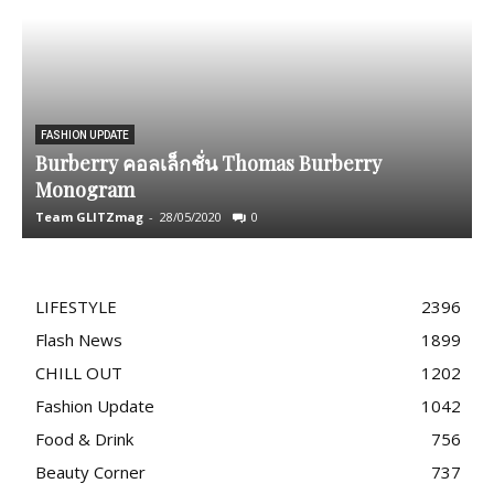
FASHION UPDATE
Burberry คอลเล็กชั่น Thomas Burberry
Monogram
บ
Team GLITZmag
-
28/05/2020
0
T
LIFESTYLE
2396
Flash News
1899
CHILL OUT
1202
Fashion Update
1042
Food & Drink
756
Beauty Corner
737