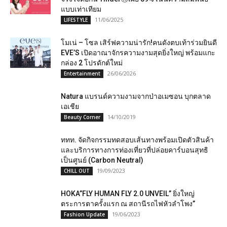
แบบเท่าเทียม
11/06/2025
LIFESTYLE
โมเน่ – โซล เสิร์ฟความน่ารัก!คนดังตบเท้าร่วมยินดี
EVE’S เปิดอาณาจักรความงามสุดยิ่งใหญ่ พร้อมแกะ
กล่อง 2 โปรดักต์ใหม่
26/06/2026
Entertainment
Natura​ แบรนด์​ความ​งามจากป่าอเมซอน​ บุกตลาด​
เอเชีย​
14/10/2019
Beauty Corner
ททท. จัดกิจกรรมทดสอบเส้นทางพร้อมเปิดตัวสินค้า
และบริการทางการท่องเที่ยวที่ปล่อยคาร์บอนสุทธิ
เป็นศูนย์ (Carbon Neutral)
19/09/2023
CHILL OUT
HOKA”FLY HUMAN FLY 2.0 UNVEIL” ยิ่งใหญ่
ตระการตาครั้งแรก ณ สถานีรถไฟหัวลำโพง”
19/06/2023
Fashion Update