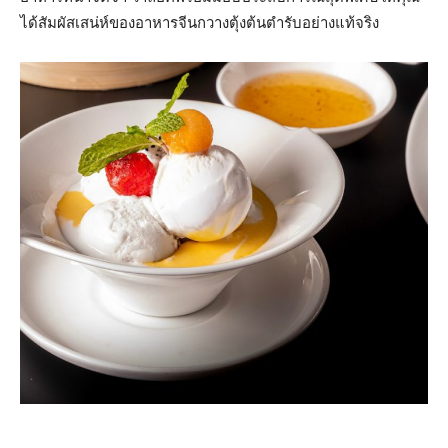
ได้สัมผัสเสน่ห์ของอาหารจีนกวางตุ้งต้นตำรับอย่างแท้จริง