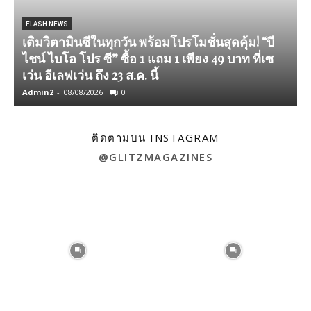
FLASH NEWS
เติมวิตามินซีในทุกวัน พร้อมโปรโมชั่นสุดคุ้ม! “บี
ไชน์ ไบโอ โปร ซี” ซื้อ 1 แถม 1 เพียง 49 บาท ที่เซ
เว่น อีเลฟเว่น ถึง 23 ส.ค. นี้
Admin2
-
08/08/2026
0
A
ติดตามบน INSTAGRAM
@GLITZMAGAZINES