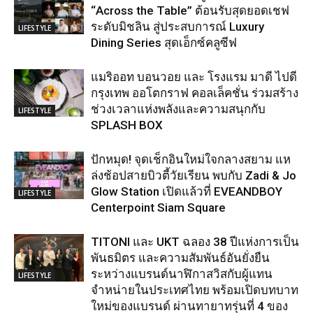
“Across the Table” ต้อนรับสุดยอดเชฟ
ระดับมิชลิน สู่ประสบการณ์ Luxury
LIFESTYLE
Dining Series สุดเอ็กซ์คลูซีฟ
แมริออท บอนวอย และ โรงแรม มาดี ไปดี
กรุงเทพ ออโตกราฟ คอลเล็คชั่น ร่วมสร้าง
ช่วงเวลาแห่งพลังและความสนุกกับ
LIFESTYLE
SPLASH BOX
ปักหมุด! จุดเช็กอินใหม่ใจกลางสยาม แห
ล่งช้อปสายบิวตี้วัยเรียน พบกับ Zadi & Jo
Glow Station เปิดแล้วที่ EVEANDBOY
LIFESTYLE
Centerpoint Siam Square
TITONI และ UKT ฉลอง 38 ปีแห่งการเป็น
พันธมิตร และความสัมพันธ์อันยั่งยืน
ระหว่างแบรนด์นาฬิกาสวิสกับผู้แทน
LIFESTYLE
จำหน่ายในประเทศไทย พร้อมเปิดบทบาท
ใหม่ของแบรนด์ ผ่านทายาทรุ่นที่ 4 ของ