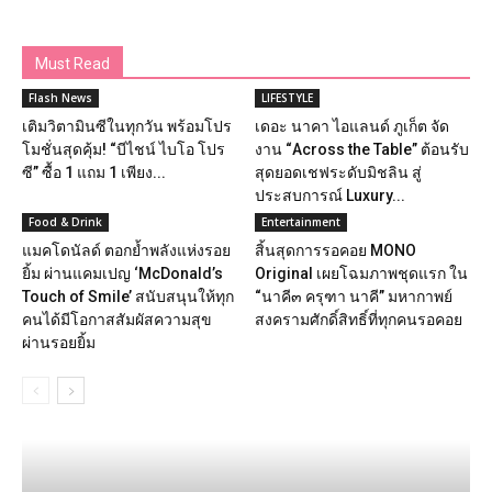
Must Read
Flash News
LIFESTYLE
เติมวิตามินซีในทุกวัน พร้อมโปร
เดอะ นาคา ไอแลนด์ ภูเก็ต จัด
โมชั่นสุดคุ้ม! “บีไชน์ ไบโอ โปร
งาน “Across the Table” ต้อนรับ
ซี” ซื้อ 1 แถม 1 เพียง...
สุดยอดเชฟระดับมิชลิน สู่
ประสบการณ์ Luxury...
Food & Drink
Entertainment
แมคโดนัลด์ ตอกย้ำพลังแห่งรอย
สิ้นสุดการรอคอย MONO
ยิ้ม ผ่านแคมเปญ ‘McDonald’s
Original เผยโฉมภาพชุดแรก ใน
Touch of Smile’ สนับสนุนให้ทุก
“นาคี๓ ครุฑา นาคี” มหากาพย์
คนได้มีโอกาสสัมผัสความสุข
สงครามศักดิ์สิทธิ์ที่ทุกคนรอคอย
ผ่านรอยยิ้ม