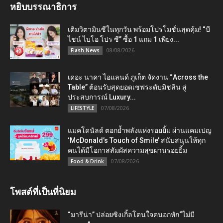
หยิบบรรณาธิการ
เติมวิตามินซีในทุกวัน พร้อมโปรโมชั่นสุดคุ้ม! “บี
ไชน์ ไบโอ โปร ซี” ซื้อ 1 แถม 1 เพียง...
08/08/2026
Flash News
เดอะ นาคา ไอแลนด์ ภูเก็ต จัดงาน “Across the
Table” ต้อนรับสุดยอดเชฟระดับมิชลิน สู่
ประสบการณ์ Luxury...
07/08/2026
LIFESTYLE
แมคโดนัลด์ ตอกย้ำพลังแห่งรอยยิ้ม ผ่านแคมเปญ
‘McDonald’s Touch of Smile’ สนับสนุนให้ทุก
คนได้มีโอกาสสัมผัสความสุขผ่านรอยยิ้ม
07/08/2026
Food & Drink
โพสต์ที่เป็นที่นิยม
“มารีน่า” ปล่อยซิงเกิ้ลโดนใจคนอกหัก“ไม่มี