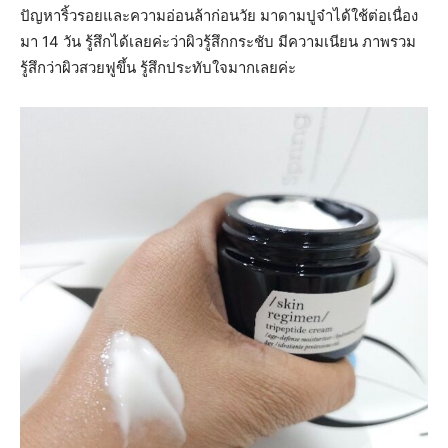
ปัญหาริ้วรอยและความอ่อนล้าก่อนวัย มาดามปูจ๋าได้ใช้ต่อเนื่อง
มา 14 วัน รู้สึกได้เลยค่ะว่าผิวรู้สึกกระชับ มีความเนียน ภาพรวม
รู้สึกว่าผิวสวยฟูขึ้น รู้สึกประทับใจมากเลยค่ะ