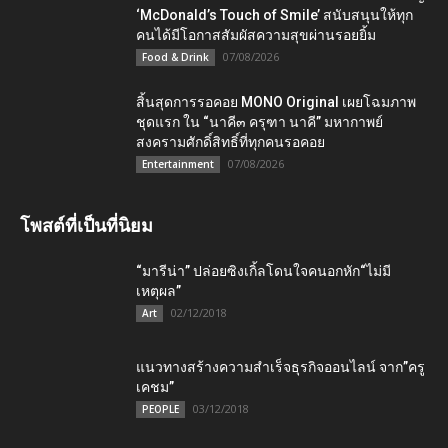
‘McDonald’s Touch of Smile’ สนับสนุนให้ทุก
คนได้มีโอกาสสัมผัสความสุขผ่านรอยยิ้ม
07/08/2026
Food & Drink
สิ้นสุดการรอคอย MONO Original เผยโฉมภาพ
ชุดแรก ใน “นาคี๓ ครุฑา นาคี” มหากาพย์
สงครามศักดิ์สิทธิ์ที่ทุกคนรอคอย
07/08/2026
Entertainment
โพสต์ที่เป็นที่นิยม
“มารีน่า” ปล่อยซิงเกิ้ลโดนใจคนอกหัก“ไม่มี
เหตุผล”
02/12/2018
Art
แนวทางสร้างความสำเร็จธุรกิจออนไลน์ จาก”ครู
เคชม”
03/12/2018
PEOPLE