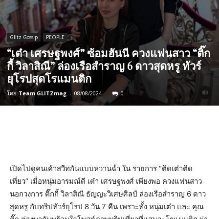
Glitz Gossip
PEOPLE
“เต๋า เศรษฐพงศ์” ซ้อมฮันนี ควงแฟนสาว “ติ๊ก
กี้ วิลาสิณี” ล่องเรือสำราญ 6 ดาวสุดหรู ทัวร์
ยุโรปสุดโรแมนติก
โดย
Team GLITZmag
-
08/08/2024
0
เปิดไปดูคนเค้าสวีทกันแบบหวานฉ่ำ ใน รายการ “ติดเต๋าติด
เที่ยว” เมื่อหนุ่มอารมณ์ดี เต๋า เศรษฐพงศ์ เพียงพอ ควงแฟนสาว
นอกวงการ ติ๊กกี้ วิลาสิณี ธัญญะวิเศษศิลป์ ล่องเรือสำราญ 6 ดาว
สุดหรู กับทริปทัวร์ยุโรป 8 วัน 7 คืน เพราะทั้ง หนุ่มเต๋า และ คุณ