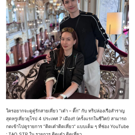
ใครอยากจะดูคู่รักสายเที่ยว “เต๋า – ติ๊ก” กับ ทริปล่องเรือสำราญ
สุดหรูเที่ยวยุโรป 4 ประเทศ 7 เมือง!! (ครั้งแรกในชีวิต!) สามารถ
กดเข้าไปดูรายการ “ติดเต๋าติดเที่ยว” แบบเต็ม ๆ ที่ช่อง YouTube
: TAO_STP ใน รายการ ติดเต๋า ติดเที่ยว