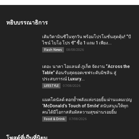
หยิบบรรณาธิการ
เติมวิตามินซีในทุกวัน พร้อมโปรโมชั่นสุดคุ้ม! “บี
ไชน์ ไบโอ โปร ซี” ซื้อ 1 แถม 1 เพียง...
08/08/2026
Flash News
เดอะ นาคา ไอแลนด์ ภูเก็ต จัดงาน “Across the
Table” ต้อนรับสุดยอดเชฟระดับมิชลิน สู่
ประสบการณ์ Luxury...
07/08/2026
LIFESTYLE
แมคโดนัลด์ ตอกย้ำพลังแห่งรอยยิ้ม ผ่านแคมเปญ
‘McDonald’s Touch of Smile’ สนับสนุนให้ทุก
คนได้มีโอกาสสัมผัสความสุขผ่านรอยยิ้ม
07/08/2026
Food & Drink
โพสต์ที่เป็นที่นิยม