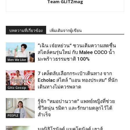
Team GLITZmag
บทความที่เกี่ยวข้อง
เพิ่มเติมจากผู้เขียน
“เฉิน เจ๋อหย่วน” ชวนเติมความสดชื่น
สไตล์คนรุ่นใหม่ กับ Malee COCO น้ำ
มะพร้าวธรรมชาติ 100%
Men We Like
7 เคล็ดลับเลือกกระเป๋าเดินทาง จาก
Echolac สไตล์ “แอน ทองประสม” ที่นัก
เดินทางไม่ควรพลาด
Glitz Gossip
รู้จัก “หมอปานวาด” แพทย์หญิงที่ช่วย
ชีวิตนุ่น รมิดา และรักษามดลูกไว้ได้
สำเร็จ
PEOPLE
มูลนิธิโรนัลด์ แมคโดนัลด์ เฮาส์