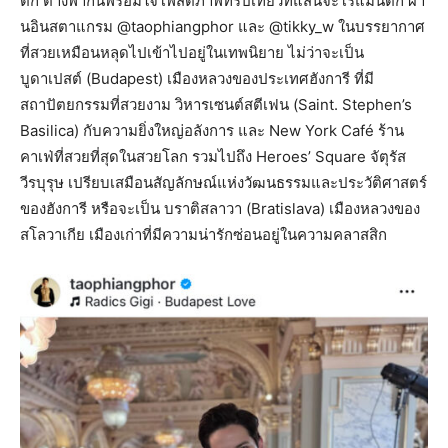
ติ๊ก ต่างพากันพร้อมใจโพสต์ภาพทริปเที่ยวที่แสนจะโรแมนติก ผ่า
นอินสตาแกรม @taophiangphor และ @tikky_w ในบรรยากาศ
ที่สวยเหมือนหลุดไปเข้าไปอยู่ในเทพนิยาย ไม่ว่าจะเป็น
บูดาเปสต์ (Budapest) เมืองหลวงของประเทศฮังการี ที่มี
สถาปัตยกรรมที่สวยงาม วิหารเซนต์สตีเฟน (Saint. Stephen’s
Basilica) กับความยิ่งใหญ่อลังการ และ New York Café ร้าน
คาเฟ่ที่สวยที่สุดในสวยโลก รวมไปถึง Heroes’ Square จัตุรัส
วีรบุรุษ เปรียบเสมือนสัญลักษณ์แห่งวัฒนธรรมและประวัติศาสตร์
ของฮังการี หรือจะเป็น บราติสลาวา (Bratislava) เมืองหลวงของ
สโลวาเกีย เมืองเก่าที่มีความน่ารักซ่อนอยู่ในความคลาสสิก