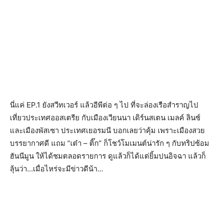
นี่แค่ EP.1 ยังสวีทเวอร์ แล้วอีพีต่อ ๆ ไป ที่จะล่องเรือสำราญไป
เที่ยวประเทศออสเตรีย กับเมืองเวียนนา เดิร์นสเตน เมลค์ ลินซ์
และเมืองพัสเซา ประเทศเยอรมนี บอกเลยว่าคุ้ม เพราะเมืองสวย
บรรยากาศดี แถม “เต๋า – ติ๊ก” ก็โชว์โมเมนต์น่ารัก ๆ กับทริปซ้อม
ฮันนีมูน ให้ได้ชมตลอดรายการ ดูแล้วก็ได้แต่ยิ้มปนอิจฉา แล้วก็
ลุ้นว่า…เมื่อไหร่จะมีข่าวดีน้า…