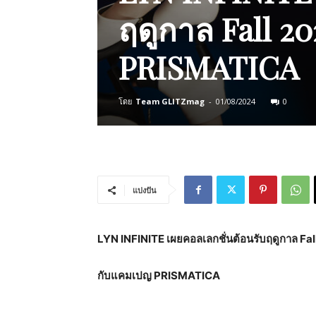
ฤดูกาล Fall 2
PRISMATICA
โดย
Team GLITZmag
-
01/08/2024
0
แบ่งปัน
LYN INFINITE
เผยคอลเลกชั่นต้อนรับฤดูกาล
F
al
กับแคมเปญ
PRISMATICA