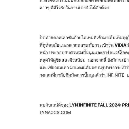
ทรงโค้งและแบบบัคเก็ตกะทัดรัดที่เพิ่มดีเทลความเ
สาวๆ ที่มีใจรักในการแต่งตัวได้อีกด้วย
ปิดท้ายคอลเลกชั่นด้วยไอเทมที่เข้ามาเติมเต็มฤด
ที่ดูทันสมัยและหลากหลาย กับกระเป๋ารุ่น
VIDIA
ท
หน้า ประกอบกับตัวหนังปั๊มนูนและฮาร์ดแวร์ล็อค
ตลุคให้ดูชิคและมีรสนิยม นอกจากนี้ ยังมีกระเป๋า
และเขียวอมเทา มาแต่งแต้มลงบนรูปทรงกระเป๋าท
วงกลมที่มากับกิมมิคการปั๊มนูนคำว่า INFINIT
พบกับเสน่ห์ของ
LYN INFINITE FALL 2024: P
LYNACCS.COM