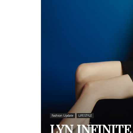
Fashion Update
LIFESTYLE
LYN INFINITE 