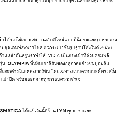
ฟมินีนด้วยสายหิ้วลูกปัดมุก ช่วยอัปลุควันพักผ่อนสุดชิลของ
ูใบไม้ร่วงได้อย่างสง่างามกับดีไซน์แบบมินิมอลและรูปทรงทรง
ี่มีจุดเด่นที่สะพายไหล่ ตัวกระเป๋าขึ้นรูปฐานโค้งในดีไซน์พับ
ด้านหน้าอันหรูหราทำให้ VIDIA เป็นกระเป๋าที่ช่วยคอมพลี
รุ่น
OLYMPIA
ที่หยิบเอาสีสันของฤดูกาลอย่างชมพูอมส้ม
ี่แตกต่างในแต่ละเวอร์ชัน โดยเฉพาะแบบครอสบอดี้ทรงครึ่ง
E บนฝาปิด พร้อมออกจากทุกกรอบความจำเจ
RISMATICA
ได้แล้ววันนี้ที่ร้าน
LYN
ทุกสาขาและ