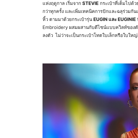
แห่งฤดูกาล เริ่มจาก
STEVIE
กระเป๋าที่เต็มไปด
กว่าทุกครั้ง และเพิ่มเทคนิคการปักและฉลุร่วมกัน
หิ้ว ตามมาด้วยกระเป๋ารุ่น
EUGIN และ EUGINIE
Embroidery ผสมผสานกับดีไซน์แบบควิลท์ของตัวห
ลงตัว ไม่ว่าจะเป็นกระเป๋าโทตใบเล็กหรือใบใหญ