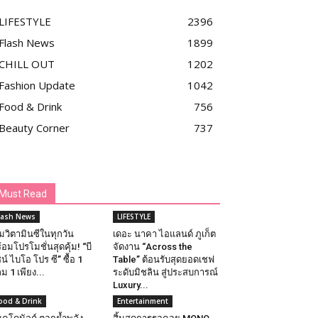
LIFESTYLE
2396
Flash News
1899
CHILL OUT
1202
Fashion Update
1042
Food & Drink
756
Beauty Corner
737
Must Read
lash News
LIFESTYLE
ิมวิตามินซีในทุกวัน
เดอะ นาคา ไอแลนด์ ภูเก็ต
้อมโปรโมชั่นสุดคุ้ม! “บี
จัดงาน “Across the
น์ ไบโอ โปร ซี” ซื้อ 1
Table” ต้อนรับสุดยอดเชฟ
ม 1 เพียง...
ระดับมิชลิน สู่ประสบการณ์
Luxury...
ood & Drink
Entertainment