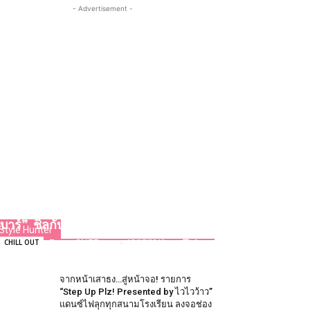
- Advertisement -
เปิดเเล้ว…“มหานคร แบงค็อก สกาย
บาร์” ชิลกับวิวสวยบนชั้น 76
Style Hunter
Team GLITZmag
-
15/07/2019
0
CHILL OUT
จากหน้าเสาธง…สู่หน้าจอ! รายการ
“Step Up Plz! Presented by ไวไวว้าว”
แดนซ์ไฟลุกทุกสนามโรงเรียน ลงจอช่อง