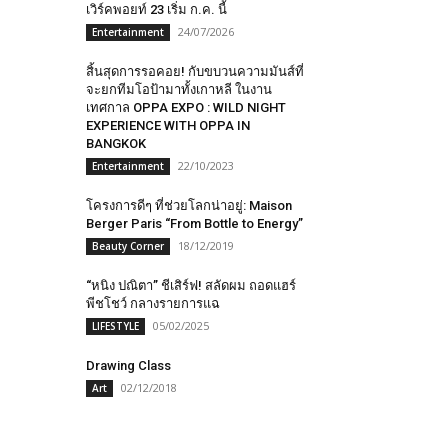
เวิร์คพอยท์ 23 เริ่ม ก.ค. นี้
24/07/2026
Entertainment
สิ้นสุดการรอคอย! กับขบวนความมันส์ที่
จะยกทีมโอป้ามาทั้งเกาหลี ในงาน
เทศกาล OPPA EXPO : WILD NIGHT
EXPERIENCE WITH OPPA IN
BANGKOK
22/10/2023
Entertainment
โครงการดีๆ​ ที่​ช่วย​​โลกน่าอยู่​: Maison
Berger Paris “From Bottle to Energy”
18/12/2019
Beauty Corner
“หนิง ปณิตา” ชีเสิร์ฟ! สลัดผม ถอดแฮร์
พีชโชว์ กลางรายการแฉ
05/02/2025
LIFESTYLE
Drawing Class
02/12/2018
Art