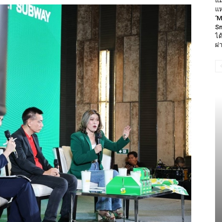
แม
แห
‘M
Sm
ได
ผ่