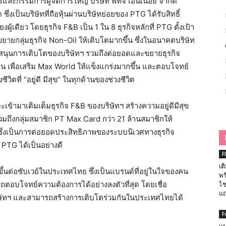
รและกรรมการผู้จัดการใหญ่ บริษัท พีทีจี เอ็นเนอยี จำกัด
ึ่งเป็นบริษัทที่ถือหุ้นผ่านบริษัทย่อยของ PTG ได้รับสิทธิ์
้เดียว โดยธุรกิจ F&B เป็น 1 ใน 8 ธุรกิจหลักที่ PTG ตั้งเป้า
ขยายกลุ่มธุรกิจ Non-Oil ให้เติบโตมากขึ้น ซึ่งในอนาคตบริษัท
สนุนการเติบโตของบริษัทฯ รวมถึงต่อยอดและขยายธุรกิจ
่งยืน เพื่อเสริม Max World ให้แข็งแกร่งมากขึ้น และตอบโจทย์
ิตที่ “อยู่ดี มีสุข” ในทุกด้านของช่วงชีวิต
จะเข้ามาเติมเต็มธุรกิจ F&B ของบริษัทฯ สร้างความอยู่ดีมีสุข
มถึงกลุ่มสมาชิก PT Max Card กว่า 21 ล้านสมาชิกให้
วิต ซึ่งเป็นการต่อยอดประสิทธิภาพของระบบนิเวศทางธุรกิจ
TG ได้เป็นอย่างดี
F
เต
ึ้นต่อซับเวย์ในประเทศไทย ซึ่งเป็นแบรนด์ที่อยู่ในใจของคน
พร
รถตอบโจทย์ความต้องการได้อย่างลงตัวที่สุด โดยเชื่อ
ไช
แถ
ริษัทฯ และสามารถสร้างการเติบโตร่วมกันในประเทศไทยได้
F