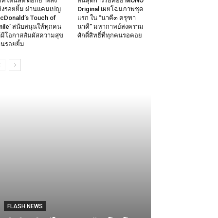
คโดนัลด์ ตอกย้ำพลัง
สิ้นสุดการรอคอย MONO
่งรอยยิ้ม ผ่านแคมเปญ
Original เผยโฉมภาพชุด
cDonald’s Touch of
แรก ใน “นาคี๓ ครุฑา
ile’ สนับสนุนให้ทุกคน
นาคี” มหากาพย์สงคราม
้มีโอกาสสัมผัสความสุข
ศักดิ์สิทธิ์ที่ทุกคนรอคอย
านรอยยิ้ม
LIFESTYLE
FLASH NEWS
เดอะ นาคา ไอแ