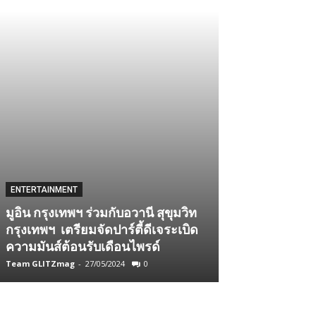
ENTERTAINMENT
BEAUTY CORNER
มูอิน กรุงเทพฯ ร่วมกับอวานี สุขุมวิท
กรุงเทพฯ เตรียมจัดปาร์ตี้ดีเจระเบิด
Yves Rocher :
ความมันส์ต้อนรับเดือนไพรด์
Hair Scrub
Team GLITZmag
-
27/05/2024
0
Team GLITZmag
-