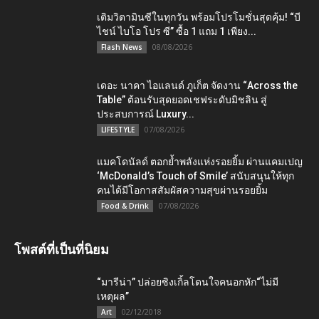
เติมวิตามินซีในทุกวัน พร้อมโปรโมชั่นสุดคุ้ม! “บี
ไชน์ ไบโอ โปร ซี” ซื้อ 1 แถม 1 เพียง...
08/08/2026
Flash News
เดอะ นาคา ไอแลนด์ ภูเก็ต จัดงาน “Across the
Table” ต้อนรับสุดยอดเชฟระดับมิชลิน สู่
ประสบการณ์ Luxury...
07/08/2026
LIFESTYLE
แมคโดนัลด์ ตอกย้ำพลังแห่งรอยยิ้ม ผ่านแคมเปญ
‘McDonald’s Touch of Smile’ สนับสนุนให้ทุก
คนได้มีโอกาสสัมผัสความสุขผ่านรอยยิ้ม
07/08/2026
Food & Drink
โพสต์ที่เป็นที่นิยม
“มารีน่า” ปล่อยซิงเกิ้ลโดนใจคนอกหัก“ไม่มี
เหตุผล”
02/12/2018
Art