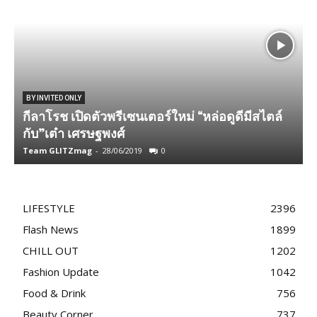
BY INVITED ONLY
กีลาโรช เปิดตัวพรีเซนเตอร์​ใหม่​ “หล่อดูดี​มีสไตล์​
ช
กับ”เต๋า​ เศรษฐพงศ​์
Team GLITZmag
-
28/06/2019
0
T
LIFESTYLE
2396
Flash News
1899
CHILL OUT
1202
Fashion Update
1042
Food & Drink
756
Beauty Corner
737