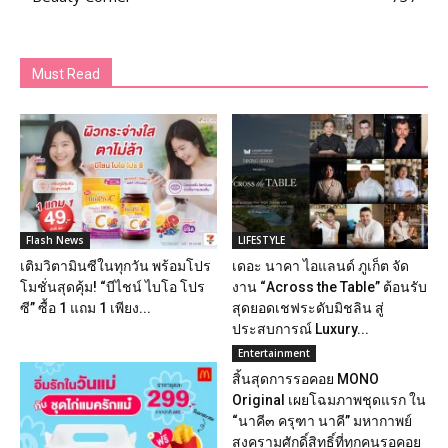
Must Read
Flash News
LIFESTYLE
เติมวิตามินซีในทุกวัน พร้อมโปร
เดอะ นาคา ไอแลนด์ ภูเก็ต จัด
โมชั่นสุดคุ้ม! “บีไชน์ ไบโอ โปร
งาน “Across the Table” ต้อนรับ
ซี” ซื้อ 1 แถม 1 เพียง...
สุดยอดเชฟระดับมิชลิน สู่
ประสบการณ์ Luxury...
Entertainment
สิ้นสุดการรอคอย MONO
Original เผยโฉมภาพชุดแรก ใน
“นาคี๓ ครุฑา นาคี” มหากาพย์
สงครามศักดิ์สิทธิ์ที่ทุกคนรอคอย