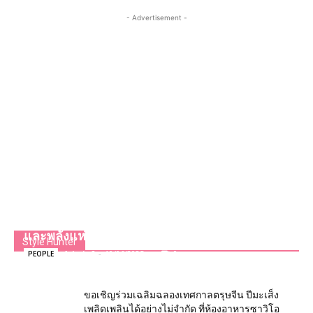
- Advertisement -
คาร์เทียร์ และ Expo 2025 โอซาก้า คันไซ ญี่ปุ่น
เปิด Women’s Pavilion อย่างเป็นทางการ เชิดชู
สัญลักษณ์แห่งความกลมเกลียว ความสร้างสรรค์
และพลังแห่งสตรี เพื่ออนาคตที่สดใสกว่า
Style Hunter
Admin2
-
10/06/2025
0
PEOPLE
ขอเชิญร่วมเฉลิมฉลองเทศกาลตรุษจีน ปีมะเส็ง
เพลิดเพลินได้อย่างไม่จำกัด ที่ห้องอาหารซาวิโอ