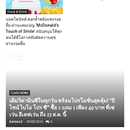
Food & Drink
แมคโดนัลด์ ตอกย้ำพลังแห่งรอย
ยิ้ม ผ่านแคมเปญ ‘McDonald’s
Touch of Smile’ สนับสนุนให้ทุก
คนได้มีโอกาสสัมผัสความสุข
ผ่านรอยยิ้ม
FLASH NEWS
เติมวิตามินซีในทุกวัน พร้อมโปรโมชั่นสุดคุ้ม! “บี
ไชน์ ไบโอ โปร ซี” ซื้อ 1 แถม 1 เพียง 49 บาท ที่เซ
เว่น อีเลฟเว่น ถึง 23 ส.ค. นี้
Admin2
-
08/08/2026
0
A