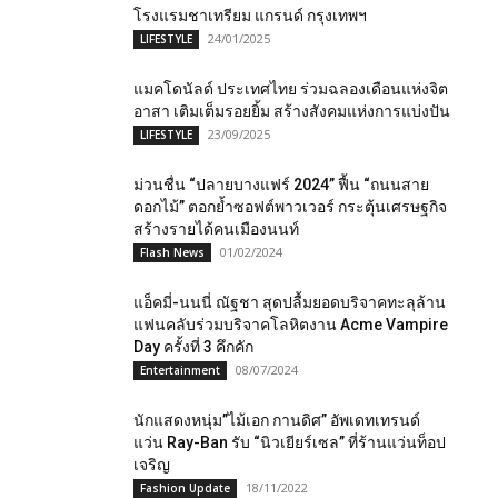
โรงแรมชาเทรียม แกรนด์ กรุงเทพฯ
24/01/2025
LIFESTYLE
แมคโดนัลด์ ประเทศไทย ร่วมฉลองเดือนแห่งจิต
อาสา เติมเต็มรอยยิ้ม สร้างสังคมแห่งการแบ่งปัน
23/09/2025
LIFESTYLE
ม่วนชื่น “ปลายบางแฟร์ 2024” ฟื้น “ถนนสาย
ดอกไม้” ตอกย้ำซอฟต์พาวเวอร์ กระตุ้นเศรษฐกิจ
สร้างรายได้คนเมืองนนท์
01/02/2024
Flash News
แอ็คมี่-นนนี่ ณัฐชา สุดปลื้มยอดบริจาคทะลุล้าน
แฟนคลับร่วมบริจาคโลหิตงาน Acme Vampire
Day ครั้งที่ 3 คึกคัก
08/07/2024
Entertainment
นักแสดง​หนุ่ม​”ไม้เอก กานดิศ” อัพเดทเทรนด์
แว่น Ray-Ban รับ “นิวเยียร์เซล” ที่ร้านแว่นท็อป
เจริญ
18/11/2022
Fashion Update