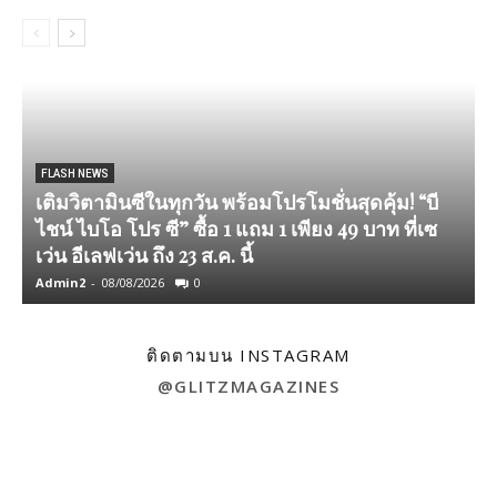
FLASH NEWS
เติมวิตามินซีในทุกวัน พร้อมโปรโมชั่นสุดคุ้ม! “บี
ไชน์ ไบโอ โปร ซี” ซื้อ 1 แถม 1 เพียง 49 บาท ที่เซ
เว่น อีเลฟเว่น ถึง 23 ส.ค. นี้
Admin2
-
08/08/2026
0
A
ติดตามบน INSTAGRAM
@GLITZMAGAZINES