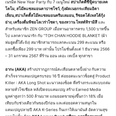
เนรมิต New Year Party กับ 7 เมนูใหม่
สปาเก็ตตี้ซีฟู้ดบายเลค
โคโม, สโม๊คแซลมอนคาปาชโชว์, กุ้งผัดเนยกระเทียมอิตา
เลี่ยน,สปาเก็ตตี้สโม๊คแซลมอนครีมเลมอน, รีซอตโต้เพสโต้กุ้ง
ย่าง, เครื่องดื่มพีชอโลเวร่าโซดา, ของหวาน โทสต์ทิรามิสึ
และ
สำหรับสมาชิก ZEN GROUP เมื่อทานอาหารครบ 1,500 บาทขึ้น
ไป แลกความน่ารัก กับ “TOH CHAN HOODIE BLANKET (ผ้า
ห่มฮูดดี้โต๊ะจัง) สมาชิกสามารถแลกคะแนน 299 คะแนน หรือ
แลกซื้อเพียง 299 บาท เท่านั้น โปรโมชั่นตั้งแต่ 1 ธันวาคม 2566
– 31 มกราคม 2567 ที่ร้าน ออน เดอะ เทเบิ้ล ทุกสาขา
อากะ (AKA)
สร้างปรากฏการณ์สะเทือนตลาดปิ้งย่าง กับความ
สำเร็จจากแคมเปญครบรอบ 16 ปี ต่อยอดมะนาวช็อตสู่ Product
Killer : AKA Long Shot มะนาวลองช็อต ที่สร้างกระแสแบบถล่ม
ทลายทั่วโซเชียล หลังปิดจบแคมเปญ สร้าง Earned Media
มูลค่าสูงกว่า 500 ล้านบาท แถมยอดขายพุ่งขึ้นกว่า 18% เมื่อ
เทียบกับช่วงเดียวกันของปีก่อน และต่อยอดความสนุกใน
แคมเปญปลายปี AKA K-Series กินเกาให้เมามันส์ อัดความสุข