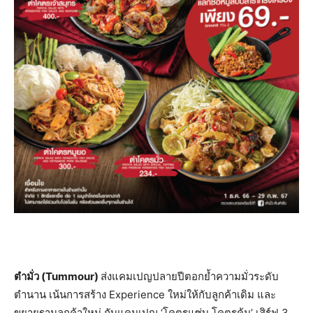
ตำมั่ว (Tummour)
ส่งแคมเปญปลายปีตอกย้ำความมั่วระดับ
ตำนาน เน้นการสร้าง Experience ใหม่ให้กับลูกค้าเดิม และ
ขยายฐานลูกค้าใหม่ กับแคมเปญ ‘โคตรแซ่บ โคตรคุ้ม’ เสิร์ฟ 3