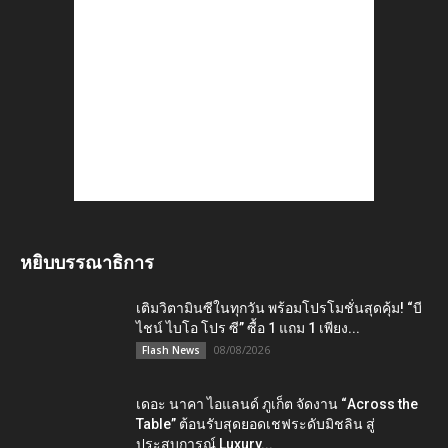
หยิบบรรณาธิการ
เติมวิตามินซีในทุกวัน พร้อมโปรโมชั่นสุดคุ้ม! “บี
ไชน์ ไบโอ โปร ซี” ซื้อ 1 แถม 1 เพียง...
08/08/2026
Flash News
เดอะ นาคา ไอแลนด์ ภูเก็ต จัดงาน “Across the
Table” ต้อนรับสุดยอดเชฟระดับมิชลิน สู่
ประสบการณ์ Luxury...