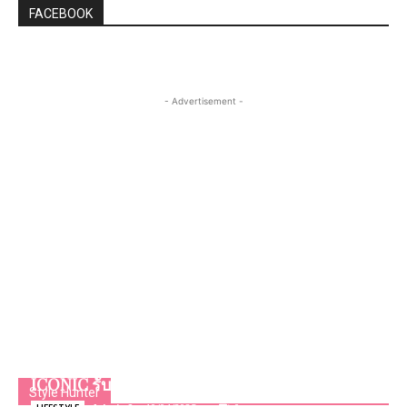
FACEBOOK
- Advertisement -
“Chang Canvas” Social Brewhouse ใหม่ กลาง
ใจเมือง เสิร์ฟประสบการณ์สุด unique ระดับ
ICONIC รับสงกรานต์
Style Hunter