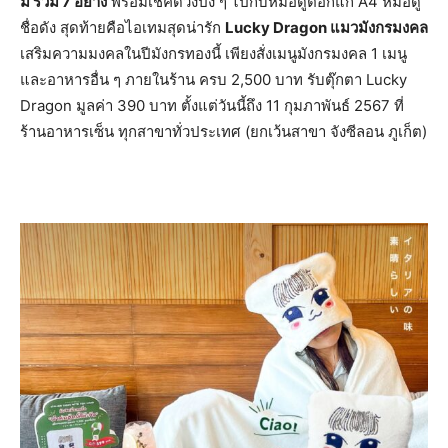
มิ รวม 7 อย่าง
พร้อมเช็คดวงปัง ๆ ไปกับหมอดูต๊อกแก A4 หมอดู
ชื่อดัง สุดท้ายคือไอเทมสุดน่ารัก
Lucky Dragon แมวมังกรมงคล
เสริมความมงคลในปีมังกรทองนี้ เพียงสั่งเมนูมังกรมงคล 1 เมนู
และอาหารอื่น ๆ ภายในร้าน ครบ 2,500 บาท รับตุ๊กตา Lucky
Dragon มูลค่า 390 บาท ตั้งแต่วันนี้ถึง 11 กุมภาพันธ์ 2567 ที่
ร้านอาหารเซ็น ทุกสาขาทั่วประเทศ (ยกเว้นสาขา จังซีลอน ภูเก็ต)