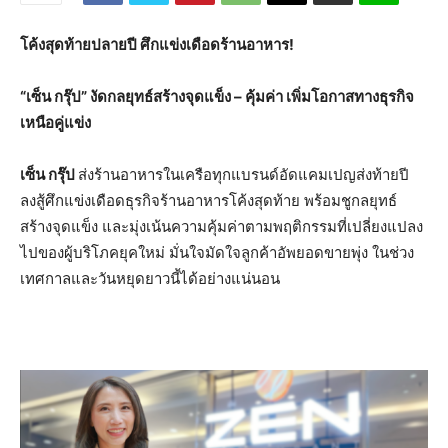
โค้งสุดท้ายปลายปี ศึกแข่งเดือดร้านอาหาร!
“เซ็น กรุ๊ป” งัดกลยุทธ์สร้างจุดแข็ง – คุ้มค่า เพิ่มโอกาสทางธุรกิจ
เหนือคู่แข่ง
เซ็น กรุ๊ป
ส่งร้านอาหารในเครือทุกแบรนด์อัดแคมเปญส่งท้ายปี
ลงสู้ศึกแข่งเดือดธุรกิจร้านอาหารโค้งสุดท้าย พร้อมชูกลยุทธ์
สร้างจุดแข็ง และมุ่งเน้นความคุ้มค่าตามพฤติกรรมที่เปลี่ยงแปลง
ไปของผู้บริโภคยุคใหม่ มั่นใจมัดใจลูกค้าอัพยอดขายพุ่ง ในช่วง
เทศกาลและวันหยุดยาวนี้ได้อย่างแน่นอน