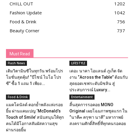
CHILL OUT
1202
Fashion Update
1042
Food & Drink
756
Beauty Corner
737
Must Read
Flash News
LIFESTYLE
เติมวิตามินซีในทุกวัน พร้อมโปร
เดอะ นาคา ไอแลนด์ ภูเก็ต จัด
โมชั่นสุดคุ้ม! “บีไชน์ ไบโอ โปร
งาน “Across the Table” ต้อนรับ
ซี” ซื้อ 1 แถม 1 เพียง...
สุดยอดเชฟระดับมิชลิน สู่
ประสบการณ์ Luxury...
Food & Drink
Entertainment
แมคโดนัลด์ ตอกย้ำพลังแห่งรอย
สิ้นสุดการรอคอย MONO
ยิ้ม ผ่านแคมเปญ ‘McDonald’s
Original เผยโฉมภาพชุดแรก ใน
Touch of Smile’ สนับสนุนให้ทุก
“นาคี๓ ครุฑา นาคี” มหากาพย์
คนได้มีโอกาสสัมผัสความสุข
สงครามศักดิ์สิทธิ์ที่ทุกคนรอคอย
ผ่านรอยยิ้ม