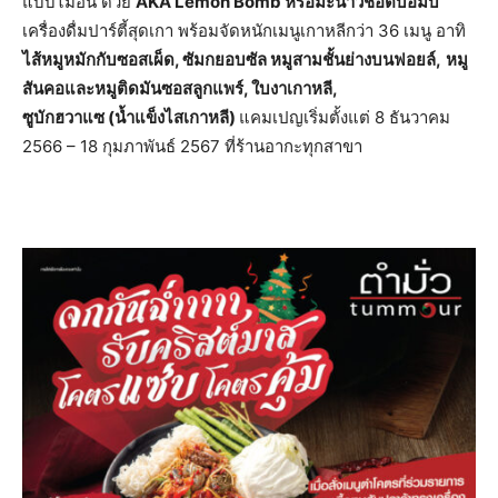
แบบไม่อั้น ด้วย
AKA Lemon Bomb หรือมะนาวช็อตบอมบ์
เครื่องดื่มปาร์ตี้สุดเกา พร้อมจัดหนักเมนูเกาหลีกว่า 36 เมนู อาทิ
ไส้หมูหมักกับซอสเผ็ด, ซัมกยอบซัล หมูสามชั้นย่างบนฟอยล์,
หมู
สันคอและหมูติดมันซอสลูกแพร์, ใบงาเกาหลี,
ซูบักฮวาแซ (น้ำแข็งไสเกาหลี)
แคมเปญเริ่มตั้งแต่ 8 ธันวาคม
2566 – 18 กุมภาพันธ์ 2567 ที่ร้านอากะทุกสาขา