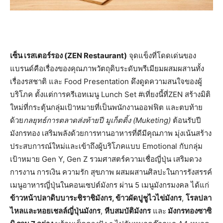
เซ็น เรสเตอร์รอง (ZEN Restaurant)
จุดแข็งที่โดดเด่นของ
แบรนด์คือเรื่องของคุณภาพวัตถุดิบระดับพรีเมียมผสมผสานทั้ง
เรื่องรสชาติ และ Food Presentation ดึงดูดความสนใจของผู้
บริโภค ตั้งแต่การครีเอทเมนู Lunch Set #เที่ยงนี้ที่ZEN สร้างมิติ
ใหม่ที่กระตุ้นกลุ่มเป้าหมายที่เป็นพนักงานออฟฟิต และตบท้าย
ด้วย
กลยุทธ์การตลาดส่งท้ายปี มูเก็ตติ้ง (Muketing)
ต้อนรับปี
มังกรทอง เสริมพลังด้วยการทานอาหารที่ดีมีคุณภาพ มุ่งเน้นสร้าง
ประสบการณ์ใหม่และเข้าถึงผู้บริโภคแบบ Emotional กับกลุ่ม
เป้าหมาย Gen Y, Gen Z รวมศาสตร์ความเชื่อญี่ปุ่น เสริมดวง
การงาน การเงิน ความรัก สุขภาพ ผสมผสานศิลปะในการรังสรรค์
เมนูอาหารญี่ปุ่นในคอนเซปต์มังกร ผ่าน 5 เมนูมังกรมงคล ได้แก่
ข้าวหน้าปลาดิบบาระชิราชิมังกร, ข้าวผัดปูชูไวไข่มังกร
,
โรลปลา
ไหลและหอยเชลล์ญี่ปุ่นมังกร
,
หีบสมบัติมังกร
และ
มังกรทองซาซิ