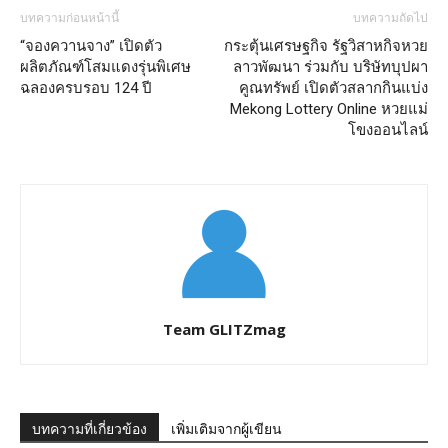
บทความก่อนหน้านี้
บทความถัดไป
“จองควานจาง” เปิดตัว
กระตุ้นเศรษฐกิจ รัฐวิสาหกิจหวย
ผลิตภัณฑ์โสมแดงรุ่นพิเศษ
ลาวพัฒนา ร่วมกับ บริษัทบุปผา
ฉลองครบรอบ 124 ปี
คูณทรัพย์ เปิดตัวสลากกินแบ่ง
Mekong Lottery Online หวยแม่
โขงออนไลน์
Team GLITZmag
บทความที่เกี่ยวข้อง
เพิ่มเติมจากผู้เขียน