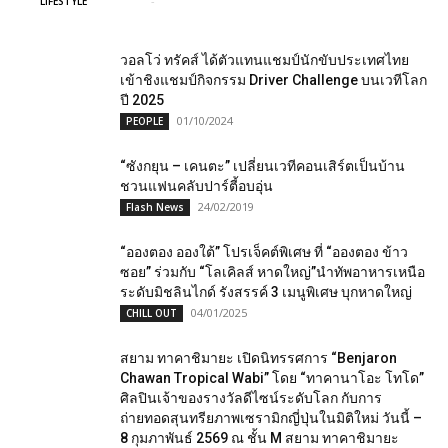
Admin2
-
10/04/2025
0
LIFESTYLE
วอลโว่ ทรัคส์ ได้ตัวแทนแชมป์นักขับประเทศไทย
เข้าชิงแชมป์กิจกรรม Driver Challenge บนเวทีโลก
ปี 2025
01/10/2024
PEOPLE
“ซังกยุน – เคนตะ” เปลี่ยนเวทีคอนเสิร์ตเป็นบ้าน
ชวนแฟนคลับปาร์ตี้อบอุ่น
24/02/2019
Flash News
“อองตอง อองใต้” โปรเจ็คต์พิเศษ ที่ “อองตอง ข้าว
ซอย” ร่วมกับ “โลเคิลส์ หาดใหญ่”นำทัพอาหารเหนือ
ระดับมิชลินไกด์ รังสรรค์ 3 เมนูพิเศษ บุกหาดใหญ่
04/01/2025
CHILL OUT
สยาม ทาคาชิมายะ เปิดนิทรรศการ “Benjaron
Chawan Tropical Wabi” โดย “ทาคานาโอะ โทโด”
ศิลปินเจ้าของรางวัลดีไซน์ระดับโลก กับการ
ถ่ายทอดสุนทรียภาพเซรามิกญี่ปุ่นในมิติใหม่ วันนี้ –
8 กุมภาพันธ์ 2569 ณ ชั้น M สยาม ทาคาชิมายะ