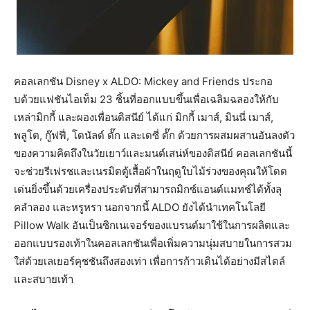
คอลเลกชัน Disney x ALDO: Mickey and Friends ประกอ
บด้วยแฟชันไอเท็ม 23 ชิ้นที่ออกแบบขึ้นเพื่อเฉลิมฉลองให้กับ
เหล่ามิกกี้ และผองเพื่อนดิสนีย์ ได้แก่ มิกกี้ เมาส์, มินนี่ เมาส์,
พลูโต, กู๊ฟฟี่, โดนัลด์ ดั๊ก และเดซี่ ดั๊ก ด้วยการผสมผสานอันลงตัว
ของความคิดถึงในวัยเยาว์และมนต์เสน่ห์ของดิสนีย์ คอลเลกชันนี้
จะช่วยรีเฟรชและเนรมิตตู้เสื้อผ้าในฤดูใบไม้ร่วงของคุณให้โดด
เด่นยิ่งขึ้นด้วยเครื่องประดับที่สามารถมิกซ์แอนด์แมทช์ได้ทั้งลุ
คลำลอง และหรูหรา นอกจากนี้ ALDO ยังได้นำเทคโนโลยี
Pillow Walk อันเป็นซิกเนเจอร์ของแบรนด์มาใช้ในการผลิตและ
ออกแบบรองเท้าในคอลเลกชันเพื่อเพิ่มความนุ่มสบายในการสวม
ใส่ด้วยเลเยอร์คุชชันถึงสองเท่า เพื่อการก้าวเดินได้อย่างมีสไตล์
และสบายเท้า