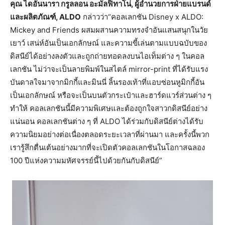
คุณ ไดอันนารา กรูลลอน อะมัลฟิทาโน่, ผู้อำนวยการฝ่ายแบรนด์
และผลิตภัณฑ์,
ALDO
กล่าวว่า“คอลเลกชัน Disney x ALDO:
Mickey and Friends ผสมผสานความทรงจำอันแสนสนุกในวัย
เยาว์ เสน่ห์อันเป็นเอกลักษณ์ และความขี้เล่นตามแบบฉบับของ
ดิสนีย์ได้อย่างลงตัวและถูกถ่ายทอดลงบนไอเท็มต่าง ๆ ในคอล
เลกชัน ไม่ว่าจะเป็นลายพิมพ์ในสไตล์ mirror-print ที่ได้รับแรง
บันดาลใจมาจากมิกกี้และมินนี่ ลิ้นรองเท้าที่แอบซ่อนหูมิกกี้อัน
เป็นเอกลักษณ์ หรือจะเป็นบนตัวกระเป๋าและฮาร์ดแวร์ส่วนต่าง ๆ
ทำให้ คอลเลกชันนี้มีความพิเศษและต้องถูกใจสาวกดิสนีย์อย่าง
แน่นอน คอลเลกชันต่าง ๆ ที่ ALDO ได้ร่วมกับดิสนีย์ต่างได้รับ
ความนิยมอย่างต่อเนื่องตลอดระยะเวลาที่ผ่านมา และครั้งนี้พวก
เรารู้สึกตื่นเต้นอย่างมากที่จะเปิดตัวคอลเลกชันในโอกาสฉลอง
100 ปีแห่งความมหัศจรรย์นี้ไปด้วยกันกับดิสนีย์”