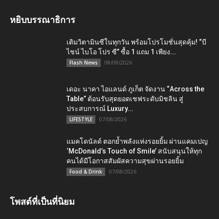
หยิบบรรณาธิการ
เติมวิตามินซีในทุกวัน พร้อมโปรโมชั่นสุดคุ้ม! “บี
ไชน์ ไบโอ โปร ซี” ซื้อ 1 แถม 1 เพียง...
08/08/2026
Flash News
เดอะ นาคา ไอแลนด์ ภูเก็ต จัดงาน “Across the
Table” ต้อนรับสุดยอดเชฟระดับมิชลิน สู่
ประสบการณ์ Luxury...
07/08/2026
LIFESTYLE
แมคโดนัลด์ ตอกย้ำพลังแห่งรอยยิ้ม ผ่านแคมเปญ
‘McDonald’s Touch of Smile’ สนับสนุนให้ทุก
คนได้มีโอกาสสัมผัสความสุขผ่านรอยยิ้ม
07/08/2026
Food & Drink
โพสต์ที่เป็นที่นิยม