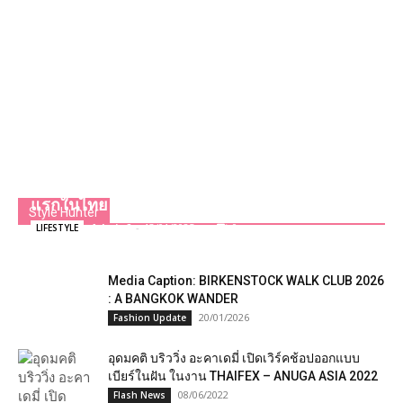
คาเนโบสานต่อเจตนารมณ์ต้นแบบจากญี่ปุ่น จัด
งาน KANEBO PAINT HOPE ON SPACE 2025 ครั้ง
แรกในไทย
Style Hunter
Admin2
-
13/01/2025
0
LIFESTYLE
Media Caption: BIRKENSTOCK WALK CLUB 2026
: A BANGKOK WANDER
20/01/2026
Fashion Update
อุดมคติ บริววิ่ง อะคาเดมี่ เปิดเวิร์คช้อปออกแบบ
เบียร์ในฝัน ในงาน THAIFEX – ANUGA ASIA 2022
08/06/2022
Flash News