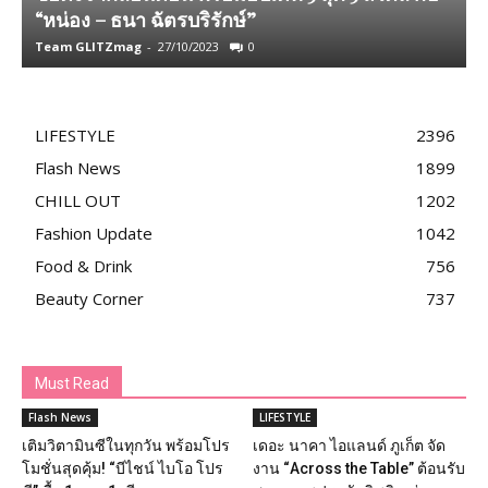
“หน่อง – ธนา ฉัตรบริรักษ์”
ท
Team GLITZmag
-
27/10/2023
0
T
LIFESTYLE
2396
Flash News
1899
CHILL OUT
1202
Fashion Update
1042
Food & Drink
756
Beauty Corner
737
Must Read
Flash News
LIFESTYLE
เติมวิตามินซีในทุกวัน พร้อมโปร
เดอะ นาคา ไอแลนด์ ภูเก็ต จัด
โมชั่นสุดคุ้ม! “บีไชน์ ไบโอ โปร
งาน “Across the Table” ต้อนรับ