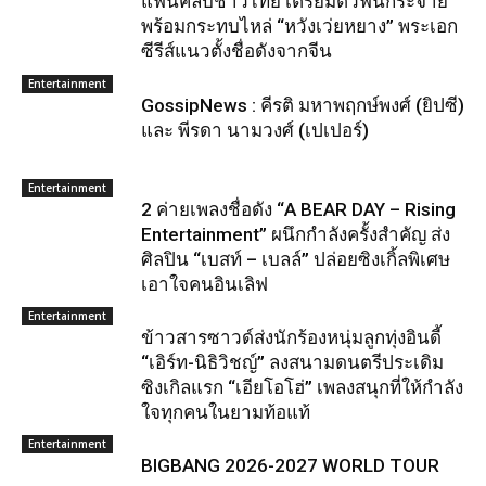
แฟนคลับชาวไทย เตรียมตัวฟินกระจาย
พร้อมกระทบไหล่ “หวังเว่ยหยาง” พระเอก
ซีรีส์แนวตั้งชื่อดังจากจีน
Entertainment
GossipNews : คีรติ มหาพฤกษ์พงศ์ (ยิปซี)
และ พีรดา นามวงศ์ (เปเปอร์)
Entertainment
2 ค่ายเพลงชื่อดัง “A BEAR DAY – Rising
Entertainment” ผนึกกำลังครั้งสำคัญ ส่ง
ศิลปิน “เบสท์ – เบลล์” ปล่อยซิงเกิ้ลพิเศษ
เอาใจคนอินเลิฟ
Entertainment
ข้าวสารซาวด์ส่งนักร้องหนุ่มลูกทุ่งอินดี้
“เอิร์ท-นิธิวิชญ์” ลงสนามดนตรีประเดิม
ซิงเกิลแรก “เอียโอโฮ่” เพลงสนุกที่ให้กำลัง
ใจทุกคนในยามท้อแท้
Entertainment
BIGBANG 2026-2027 WORLD TOUR