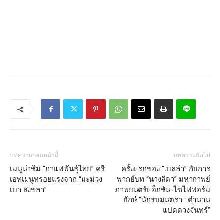
บทความก่อนหน้านี้
บทความถัดไป
เมนูน่าชิม “กาแฟพันธุ์ไทย” ครี
ครั้งแรกของ “เบลล่า” กับการ
เอทเมนูหรอยแรงจาก “มะม่วง
พากย์บท “นางสีดา” มหากาพย์
เบา สงขลา”
ภาพยนตร์แอ็กชัน-ไซไฟฟอร์ม
ยักษ์ “นักรบมนตรา : ตำนาน
แปดดวงจันทร์”