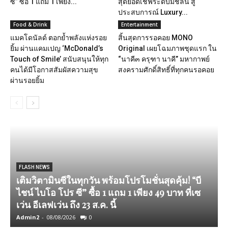
ซี” ซื้อ 1 แถม 1 เพียง...
สุดยอดเชฟระดับมิชลิน สู่
ประสบการณ์ Luxury...
Food & Drink
Entertainment
แมคโดนัลด์ ตอกย้ำพลังแห่งรอย
สิ้นสุดการรอคอย MONO
ยิ้ม ผ่านแคมเปญ ‘McDonald’s
Original เผยโฉมภาพชุดแรก ใน
Touch of Smile’ สนับสนุนให้ทุก
“นาคี๓ ครุฑา นาคี” มหากาพย์
คนได้มีโอกาสสัมผัสความสุข
สงครามศักดิ์สิทธิ์ที่ทุกคนรอคอย
ผ่านรอยยิ้ม
FLASH NEWS
เติมวิตามินซีในทุกวัน พร้อมโปรโมชั่นสุดคุ้ม! “บี
ไชน์ ไบโอ โปร ซี” ซื้อ 1 แถม 1 เพียง 49 บาท ที่เซ
เว่น อีเลฟเว่น ถึง 23 ส.ค. นี้
Admin2
-
08/08/2026
0
A