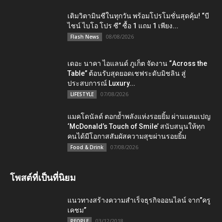
เติมวิตามินซีในทุกวัน พร้อมโปรโมชั่นสุดคุ้ม! “บี
ไชน์ ไบโอ โปร ซี” ซื้อ 1 แถม 1 เพียง...
08/08/2026
Flash News
เดอะ นาคา ไอแลนด์ ภูเก็ต จัดงาน “Across the
Table” ต้อนรับสุดยอดเชฟระดับมิชลิน สู่
ประสบการณ์ Luxury...
07/08/2026
LIFESTYLE
แมคโดนัลด์ ตอกย้ำพลังแห่งรอยยิ้ม ผ่านแคมเปญ
‘McDonald’s Touch of Smile’ สนับสนุนให้ทุก
คนได้มีโอกาสสัมผัสความสุขผ่านรอยยิ้ม
07/08/2026
Food & Drink
โพสต์ที่เป็นที่นิยม
แนวทางสร้างความสำเร็จธุรกิจออนไลน์ จาก”ครู
เคชม”
03/12/2018
PEOPLE