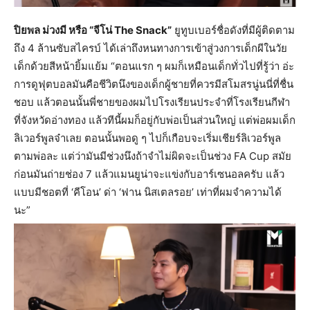
ปิยพล ม่วงมี หรือ “จีโน่ The Snack”
ยูทูบเบอร์ชื่อดังที่มีผู้ติดตาม
ถึง 4 ล้านซับสไครบ์ ได้เล่าถึงหนทางการเข้าสู่วงการเด็กผีในวัย
เด็กด้วยสีหน้ายิ้มแย้ม “ตอนแรก ๆ ผมก็เหมือนเด็กทั่วไปที่รู้ว่า อ่ะ
การดูฟุตบอลมันคือชีวิตนึงของเด็กผู้ชายที่ควรมีสโมสรนู่นนี่ที่ชื่น
ชอบ แล้วตอนนั้นพี่ชายของผมไปโรงเรียนประจำที่โรงเรียนกีฬา
ที่จังหวัดอ่างทอง แล้วทีนี้ผมก็อยู่กับพ่อเป็นส่วนใหญ่ แต่พ่อผมเด็ก
ลิเวอร์พูลจ๋าเลย ตอนนั้นพอดู ๆ ไปก็เกือบจะเริ่มเชียร์ลิเวอร์พูล
ตามพ่อละ แต่ว่ามันมีช่วงนึงถ้าจำไม่ผิดจะเป็นช่วง FA Cup สมัย
ก่อนมันถ่ายช่อง 7 แล้วแมนยูน่าจะแข่งกับอาร์เซนอลครับ แล้ว
แบบมีชอตที่ ‘คีโอน’ ด่า ‘ฟาน นิสเตลรอย’ เท่าที่ผมจำความได้
นะ”