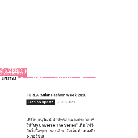
ถูกใจสายคอนเทนต์ “Infinix “เปิด
ตัว ZERO 30 5G ชูจุดขายกล้องหน้า 4K
Style Hunter
Team GLITZmag
-
07/09/2023
0
LIFESTYLE
FURLA​ :Milan Fashion​ Week​ 2020
26/02/2020
Fashion Update
เฟิร์ส- อนุวัฒน์ นำทัพร้องเพลงประกอบซี
รีส์“My Universe The Series” เทีย ไฟว์-
วันใส่ใจทุกรายละเอียด จัดเต็มทำเพลงถึง
6 เวอร์ชั่น!!