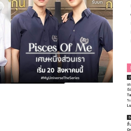
L
เด
จั
Ta
ระ
Lu
E
สิ
Or