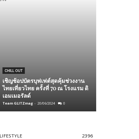
LIFESTYLE
CHILL OUT
TAG Heuer X N
เชิญช้อปบัตรบุฟเฟต์สุดคุ้มช่วงงาน
รุ่นพิเศษ “Aqu
ไทยเที่ยวไทย ครั้งที่ 70 ณ โรงแรม ดิ
300 Naomi Os
เอมเมอรัลด์
Edition”
Team GLITZmag
-
20/06/2024
0
Team GLITZmag
-
LIFESTYLE
2396