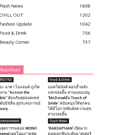
Flash News
1898
CHILL OUT
1202
Fashion Update
1042
Food & Drink
756
Beauty Corner
737
Must Read
IFESTYLE
Food & Drink
อะ นาคา ไอแลนด์ ภูเก็ต
แมคโดนัลด์ ตอกย้ำพลัง
ดงาน “Across the
แห่งรอยยิ้ม ผ่านแคมเปญ
ble” ต้อนรับสุดยอดเชฟ
‘McDonald’s Touch of
ดับมิชลิน สู่ประสบการณ์
Smile’ สนับสนุนให้ทุกคน
xury...
ได้มีโอกาสสัมผัสความสุข
ผ่านรอยยิ้ม
ntertainment
Flash News
้นสุดการรอคอย MONO
‘RAKSAPHAN’ เปิดฉาก
iginal เผยโฉมภาพชุด
คอลเลกชันระดับมาสเตอร์