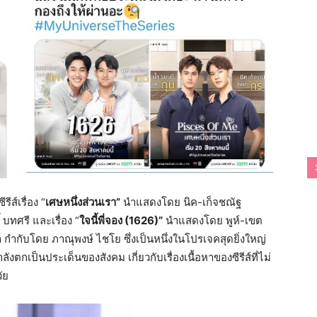
ส์เรื่อง “
เศษหนึ่งส่วนเรา”
นำแสดงโดย นิค-เก็จชณัฐ
บทศรี และเรื่อง “
ใจนี้พี่จอง (1626)”
นำแสดงโดย พูห์-เขต
กับโดย ภาณุพงษ์ ไชโย ซึ่งเป็นหนึ่งในโปรเจคสุดยิ่งใหญ่
กำลังตกเป็นประเด็นของสังคม เกี่ยวกับเรื่องเนื้อหาของซีรีส์ที่ไม่
ัย