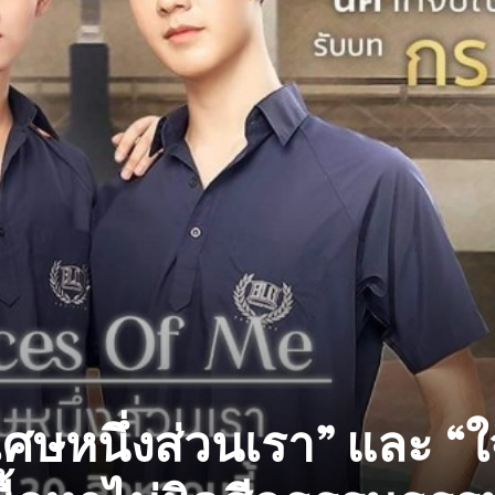
เศษหนึ่งส่วนเรา” และ “ใจ