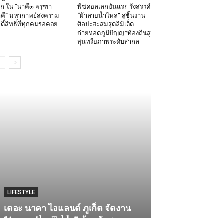
ก ใน “นาคี๓ ครุฑา
พีซคอลเลกชันแรก รังสรรค์
คี” มหากาพย์สงคราม
“ผ้าลายน้ำไหล” สู่ชิ้นงาน
กดิ์สิทธิ์ที่ทุกคนรอคอย
ศิลปะสะสมสุดลิมิเต็ด
ถ่ายทอดภูมิปัญญาท้องถิ่นสู่
สุนทรียภาพระดับสากล
LIFESTYLE
FOOD & DRINK
เดอะ นาคา ไอแลนด์ ภูเก็ต จัดงาน