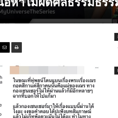
 เนื้อหาไม่ผิดศีลธรรมธรร