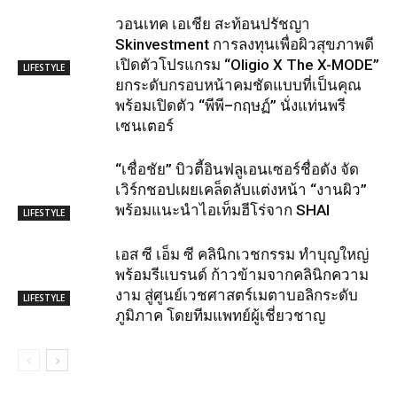
วอนเทค เอเชีย สะท้อนปรัชญา
Skinvestment การลงทุนเพื่อผิวสุขภาพดี
เปิดตัวโปรแกรม “Oligio X The X-MODE”
LIFESTYLE
ยกระดับกรอบหน้าคมชัดแบบที่เป็นคุณ
พร้อมเปิดตัว “พีพี–กฤษฏ์” นั่งแท่นพรี
เซนเตอร์
“เชื่อชัย” บิวตี้อินฟลูเอนเซอร์ชื่อดัง จัด
เวิร์กชอปเผยเคล็ดลับแต่งหน้า “งานผิว”
พร้อมแนะนำไอเท็มฮีโร่จาก SHAI
LIFESTYLE
เอส ซี เอ็ม ซี คลินิกเวชกรรม ทำบุญใหญ่
พร้อมรีแบรนด์ ก้าวข้ามจากคลินิกความ
งาม สู่ศูนย์เวชศาสตร์เมตาบอลิกระดับ
LIFESTYLE
ภูมิภาค โดยทีมแพทย์ผู้เชี่ยวชาญ