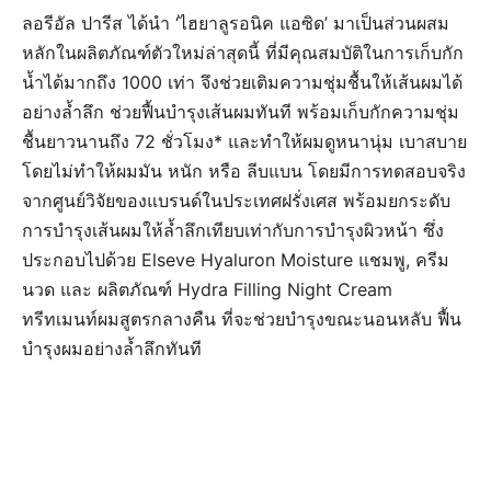
ลอรีอัล ปารีส ได้นำ ‘ไฮยาลูรอนิค แอซิด’ มาเป็นส่วนผสม
หลักในผลิตภัณฑ์ตัวใหม่ล่าสุดนี้ ที่มีคุณสมบัติ
ในการเก็บกัก
น้ำได้มากถึง 1000 เท่า จึงช่วยเติมความชุ่มชื้นให้เส้นผมได้
อย่างล้ำลึก ช่วยฟื้นบำรุงเส้นผมทันที​
พร้อมเก็บกักความชุ่ม
ชื้นยาวนานถึง 72 ชั่วโมง* และทำให้ผมดูหนานุ่ม เบาสบาย
โดยไม่ทำให้ผมมัน หนัก หรือ ลีบแบน โดยมีการทดสอบจริง
จากศูนย์วิจัยของแบรนด์ในประเทศฝรั่งเศส พร้อมยกระดับ
การบำรุงเส้นผมให้ล้ำลึกเทียบเท่ากับการบำรุงผิวหน้า ซึ่ง
ประกอบไปด้วย Elseve Hyaluron Moisture แชมพู, ครีม
นวด และ ผลิตภัณฑ์ Hydra Filling Night Cream
ทรีทเมนท์ผมสูตรกลางคืน ที่จะช่วยบำรุงขณะนอนหลับ ฟื้น
บำรุงผมอย่างล้ำลึกทันที