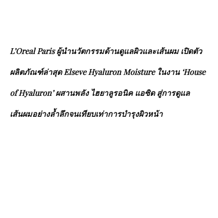
L’Oreal Paris ผู้​นำนวัตกรรม​ด้านดูแล​ผิว​และ​เส้นผม​ เปิดตัว
ผลิตภัณฑ์ล่าสุด Elseve Hyaluron Moisture ในงาน ‘House
of Hyaluron’ ผสานพลัง ไฮยาลูรอนิค แอซิด สู่การดูแล
เส้นผมอย่างล้ำลึกจนเทียบเท่าการบำรุงผิวหน้า