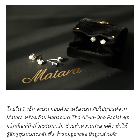
โดยใน 1 เซ็ต จะประกอบด้วย เครื่องประดับไข่มุขแท้จาก
Matara พร้อมด้วย Hanacure The All-In-One Facial ชุด
ผลิตภัณฑ์ลิฟติ้งเซรั่มมาส์ก ช่วยทำความสะอาดผิว ทำให้
รู้สึกรูขุมขนกระชับขึ้น ริ้วรอยดูจางลง ผิวดูเปล่งปลั่ง