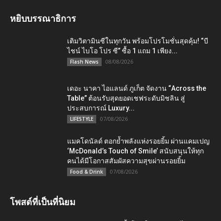
หยิบบรรณาธิการ
เติมวิตามินซีในทุกวัน พร้อมโปรโมชั่นสุดคุ้ม! “บี
ไชน์ ไบโอ โปร ซี” ซื้อ 1 แถม 1 เพียง...
08/08/2026
Flash News
เดอะ นาคา ไอแลนด์ ภูเก็ต จัดงาน “Across the
Table” ต้อนรับสุดยอดเชฟระดับมิชลิน สู่
ประสบการณ์ Luxury...
07/08/2026
LIFESTYLE
แมคโดนัลด์ ตอกย้ำพลังแห่งรอยยิ้ม ผ่านแคมเปญ
‘McDonald’s Touch of Smile’ สนับสนุนให้ทุก
คนได้มีโอกาสสัมผัสความสุขผ่านรอยยิ้ม
07/08/2026
Food & Drink
โพสต์ที่เป็นที่นิยม