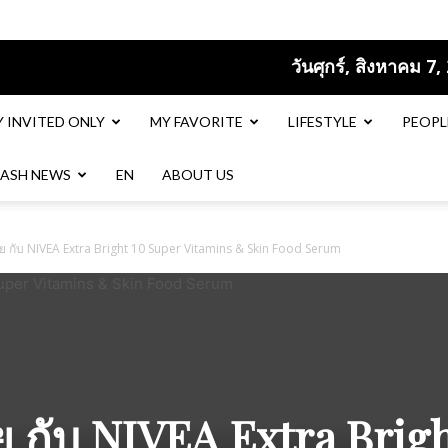
วันศุกร์, สิงหาคม 7,
Y INVITED ONLY
MY FAVORITE
LIFESTYLE
PEOPL
LASH NEWS
EN​
ABOUT US
 กับ NIVEA Extra Bright 10 Super Vitamins & Skin Food Serum
กับ NIVEA Extra Brig