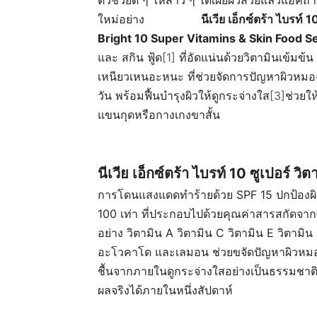
ตัวช่วยดี ๆ ให้สาว ๆ ได้เผยผิวสวยแล้วแอคถ่า
ใหม่อย่าง
นีเวีย เอ็กซ์ตร้า ไบรท์ 
Bright 10 Super Vitamins & Skin Food 
และ สกิน ฟู้ด
[1]
ที่อัดแน่นด้วยวิตามินเข้มข้น 
เหนียวเหนอะหนะ ที่ช่วยจัดการปัญหาผิวหม
วัน พร้อมฟื้นบำรุงผิวให้ดูกระจ่างใส
[3]
ช่วยให
แขนกุดหรือกางเกงขาสั้น
นีเวีย เอ็กซ์ตร้า ไบรท์ 10 ซูเปอร์ วิต
การโดนแสงแดดทำร้ายด้วย SPF 15 ปกป้องผิ
100 เท่า ที่ประกอบไปด้วยคุณค่าสารสกัดจากซู
อย่าง วิตามิน A วิตามิน C วิตามิน E วิตามิน 
อะโวคาโด และเลมอน ช่วยขจัดปัญหาผิวหมองคล
ชื้นจากภายในดูกระจ่างใสอย่างเป็นธรรมชาติ 
ผลจริงได้ภายในหนึ่งสัปดาห์