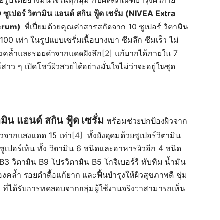
ยรูปได้อย่างมั่นใจในทุกมุม กับผลิตภัณฑ์บำรุงผิวกาย
10 ซูเปอร์ วิตามิน แอนด์ สกิน ฟู้ด เซรั่ม (NIVEA Extra
Serum)
ที่เปี่ยมด้วยคุณค่าสารสกัดจาก 10 ซูเปอร์ วิตามิน
100 เท่า ในรูปแบบเซรั่มเนื้อบางเบา ซึมลึก ซึมเร็ว ไม่
องคล้ำและรอยดำจากแดดฝังลึก
[2]
แก้ยากได้ภายใน 7
้สาว ๆ เปิดโชว์ผิวสวยได้อย่างมั่นใจไม่ว่าจะอยู่ในชุด
ามิน แอนด์ สกิน ฟู้ด เซรั่ม
พร้อมช่วยปกป้องผิวจาก
วจากแสงแดด 15 เท่า
[4]
ทั้งยังอุดมด้วยซูเปอร์วิตามิน
เปอร์เท็น ทั้ง วิตามิน 6 ชนิดและอาหารผิวอีก 4 ชนิด
B3 วิตามิน B9 โปรวิตามิน B5 โกจิเบอร์รี่ ทับทิม น้ำมัน
้ำ รอยดำดื้อแก้ยาก และฟื้นบำรุงให้ผิวสุขภาพดี ชุ่ม
ที่ได้รับการทดสอบจากกลุ่มผู้ใช้งานจริงว่าสามารถเห็น