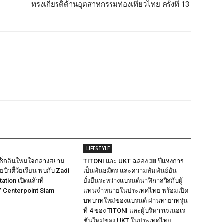
ทรงเกียรติด้านอุตสาหกรรมท่องเที่ยวไทย ครั้งที่ 13
LIFESTYLE
ดเช็กอินใหม่ใจกลางสยาม
TITONI และ UKT ฉลอง 38 ปีแห่งการ
บิวตี้วัยเรียน พบกับ Zadi
เป็นพันธมิตร และความสัมพันธ์อัน
ation เปิดแล้วที่
ยั่งยืนระหว่างแบรนด์นาฬิกาสวิสกับผู้
Centerpoint Siam
แทนจำหน่ายในประเทศไทย พร้อมเปิด
บทบาทใหม่ของแบรนด์ ผ่านทายาทรุ่น
ที่ 4 ของ TITONI และผู้บริหารเจเนอเร
ชันใหม่ของ UKT ในประเทศไทย