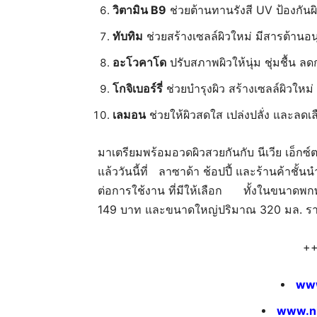
วิตามิน
B9
ช่วยต้านทานรังสี UV ป้องกั
ทับทิม
ช่วยสร้างเซลล์ผิวใหม่ มีสารต้านอน
อะโวคาโด
ปรับสภาพผิวให้นุ่ม ชุ่มชื้น ลด
โกจิเบอร์รี่
ช่วยบำรุงผิว สร้างเซลล์ผิวใหม่ 
เลมอน
ช่วยให้ผิวสดใส เปล่งปลั่ง และลดเล
มาเตรียมพร้อมอวดผิวสวยกันกับ นีเวีย เอ็กซ์ตร้
แล้ววันนี้ที่ ลาซาด้า ช้อปปี้ และร้านค้าช
ต่อการใช้งาน ที่มีให้เลือก ทั้งในขนาด
149 บาท และขนาดใหญ่ปริมาณ 320 มล. ร
+++++
www
www.ni