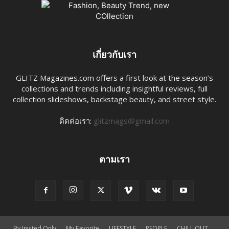
เกี่ยวกับเรา
GLITZ Magazines.com offers a first look at the season’s
collections and trends including insightful reviews, full
collection slideshows, backstage beauty, and street style.
ติดต่อเรา:
glitzmags@gmail.com
ตามเรา
By Invited Only
My Favorite
LIFESTYLE
PEOPLE
CHILL OUT