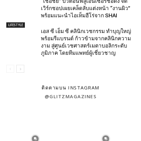
“เชื่อชัย” บิวตี้อินฟลูเอนเซอร์ชื่อดัง จัด
เวิร์กชอปเผยเคล็ดลับแต่งหน้า “งานผิว”
พร้อมแนะนำไอเท็มฮีโร่จาก SHAI
LIFESTYLE
เอส ซี เอ็ม ซี คลินิกเวชกรรม ทำบุญใหญ่
พร้อมรีแบรนด์ ก้าวข้ามจากคลินิกความ
งาม สู่ศูนย์เวชศาสตร์เมตาบอลิกระดับ
ภูมิภาค โดยทีมแพทย์ผู้เชี่ยวชาญ
ติดตามบน INSTAGRAM
@GLITZMAGAZINES