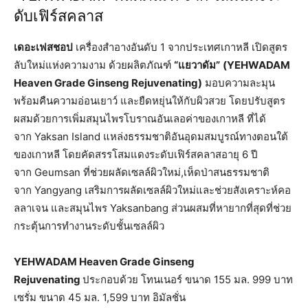
ดับเฟิร์สคลาส
เดอะเฟสชอป
เครื่องสำอางอันดับ 1 จากประเทศเกาหลี เปิดสูตร
ลับใหม่แห่งความงาม ด้วยผลิตภัณฑ์
“แยวาดัม”
(
YEHWADAM
Heaven Grade Ginseng Rejuvenating)
มอบความละมุน
พร้อมคืนความอ่อนเยาว์ และยืดหยุ่นให้กับผิวสวย โดยปรับสูตร
ผสมด้วยการเพิ่มสมุนไพรโบราณอันเลอค่าของเกาหลี ที่ได้
จาก Yaksan Island แหล่งธรรมชาติอันอุดมสมบูรณ์ทางตอนใต้
ของเกาหลี โดยคัดสรรโสมแดงระดับเฟิร์สคลาสอายุ 6 ปี
จาก Geumsan ที่ช่วยผลัดเซลล์ผิวใหม่,เห็ดป่าสนธรรมชาติ
จาก Yangyang เสริมการผลัดเซลล์ผิวใหม่และช่วยสังเคราะห์คอ
ลลาเจน และสมุนไพร Yaksanbang ส่วนผสมที่หายากที่สุดที่ช่วย
กระตุ้นการทำงานระดับชั้นเซลล์ผิว
YEHWADAM Heaven Grade Ginseng
Rejuvenating
ประกอบด้วย โทนเนอร์ ขนาด 155 มล. 999 บาท
เซรั่ม ขนาด 45 มล. 1,599 บาท อิมัลชั่น