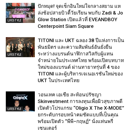
ปักหมุด! จุดเช็กอินใหม่ใจกลางสยาม แห
ล่งช้อปสายบิวตี้วัยเรียน พบกับ Zadi & Jo
Glow Station เปิดแล้วที่ EVEANDBOY
LIFESTYLE
Centerpoint Siam Square
TITONI และ UKT ฉลอง 38 ปีแห่งการเป็น
พันธมิตร และความสัมพันธ์อันยั่งยืน
ระหว่างแบรนด์นาฬิกาสวิสกับผู้แทน
LIFESTYLE
จำหน่ายในประเทศไทย พร้อมเปิดบทบาท
ใหม่ของแบรนด์ ผ่านทายาทรุ่นที่ 4 ของ
TITONI และผู้บริหารเจเนอเรชันใหม่ของ
UKT ในประเทศไทย
วอนเทค เอเชีย สะท้อนปรัชญา
Skinvestment การลงทุนเพื่อผิวสุขภาพดี
เปิดตัวโปรแกรม “Oligio X The X-MODE”
LIFESTYLE
ยกระดับกรอบหน้าคมชัดแบบที่เป็นคุณ
พร้อมเปิดตัว “พีพี–กฤษฏ์” นั่งแท่นพรี
เซนเตอร์