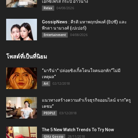
เอ็กซ์เพรส กระบี่ อ่าวนาง
04/08/2026
Relax
GossipNews : คีรติ มหาพฤกษ์พงศ์ (ยิปซี) และ
พีรดา นามวงศ์ (เปเปอร์)
04/08/2026
Entertainment
โพสต์ที่เป็นที่นิยม
“มารีน่า” ปล่อยซิงเกิ้ลโดนใจคนอกหัก“ไม่มี
เหตุผล”
02/12/2018
Art
แนวทางสร้างความสำเร็จธุรกิจออนไลน์ จาก”ครู
เคชม”
03/12/2018
PEOPLE
The 5 New Watch Trends To Try Now
28/11/2018
Glitz Gossip