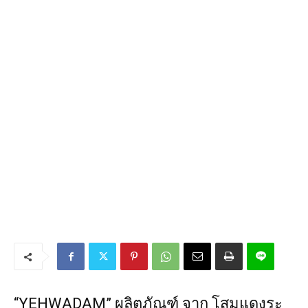
“YEHWADAM” ผลิตภัณฑ์ จาก โสมแดงระ