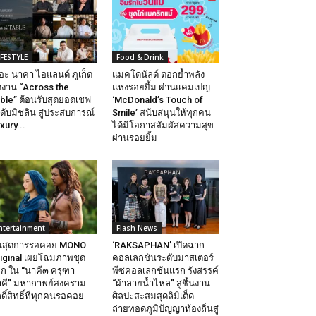
IFESTYLE
Food & Drink
อะ นาคา ไอแลนด์ ภูเก็ต
แมคโดนัลด์ ตอกย้ำพลัง
ดงาน “Across the
แห่งรอยยิ้ม ผ่านแคมเปญ
ble” ต้อนรับสุดยอดเชฟ
‘McDonald’s Touch of
ดับมิชลิน สู่ประสบการณ์
Smile’ สนับสนุนให้ทุกคน
xury...
ได้มีโอกาสสัมผัสความสุข
ผ่านรอยยิ้ม
ntertainment
Flash News
้นสุดการรอคอย MONO
‘RAKSAPHAN’ เปิดฉาก
iginal เผยโฉมภาพชุด
คอลเลกชันระดับมาสเตอร์
ก ใน “นาคี๓ ครุฑา
พีซคอลเลกชันแรก รังสรรค์
คี” มหากาพย์สงคราม
“ผ้าลายน้ำไหล” สู่ชิ้นงาน
กดิ์สิทธิ์ที่ทุกคนรอคอย
ศิลปะสะสมสุดลิมิเต็ด
ถ่ายทอดภูมิปัญญาท้องถิ่นสู่