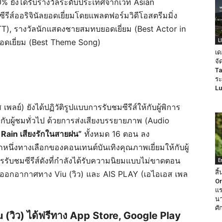
% ยังได้รับรางวัลระดับประเทศจากเวที Asian
ส์ออริจินัลยอดเยี่ยมโดยแพลตฟอร์มวิดีโอสตรีมมิ่ง
T), รางวัลนักแสดงชายสมทบยอดเยี่ยม (Best Actor in
L
ดเยี่ยม (Best Theme Song)
เด
จั
Ta
ระ
Lu
ลย์) ยังได้ปฏิวัติรูปแบบการรับชมซีรีส์ให้กับผู้พิการ
ับผู้ชมทั่วไป ด้วยการส่งเสียงบรรยายภาพ (Audio
 Rain เสียงรักในสายฝน”
ทั้งหมด 16 ตอน ลง
หนึ่งทางเลือกของคอนเทนต์บันเทิงคุณภาพเยี่ยมให้กับผู้
รับชมซีรีส์ดังที่กำลังได้รับความนิยมแบบไม่ขาดตอน
E
สิ
งออกอากาศทาง Viu (วิว) และ AIS PLAY (เอไอเอส เพล
Or
แร
นา
ศั
(วิว) ได้ฟรีทาง App Store, Google Play