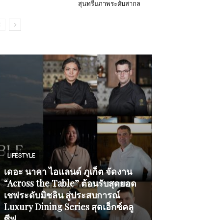
สุนทรียภาพระดับสากล
LIFESTYLE
FOOD & DRINK
เดอะ นาคา ไอแลนด์ ภูเก็ต จัดงาน
“Across the Table” ต้อนรับสุดยอด
แมคโดนัลด์ ตอ
เชฟระดับมิชลิน สู่ประสบการณ์
ผ่านแคมเปญ ‘
Luxury Dining Series สุดเอ็กซ์คลู
of Smile’ สนับ
ซีฟ
โอกาสสัมผัสคว