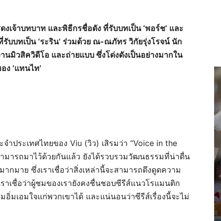
สดงเจ้าบทบาท และพิธีกรชื่อดัง ที่รับบทเป็น ‘พอร์ช’ และ
บบทเป็น ‘ระริน’ ร่วมด้วย ณ-ณภัทร วิกัยรุ่งโรจน์ นัก
านมิวสิควิดีโอ และถ่ายแบบ ซึ่งโด่งดังเป็นอย่างมากใน
ของ ‘แทนไท’
จำประเทศไทยของ Viu (วิว) เสิรมว่า “Voice in the
ถมาไว้ด้วยกันแล้ว ยังได้รวบรวมวัฒนธรรมที่น่าตื่น
กมาย ซึ่งเราเชื่อว่าสิ่งเหล่านี้จะสามารถดึงดูดความ
ราเชื่อว่าผู้ชมของเรายังคงชื่นชอบซีรีส์แนวโรแมนติก
ิ่มเอมใจแก่พวกเขาได้ และแน่นอนว่าซีรีส์เรื่องนี้จะไม่