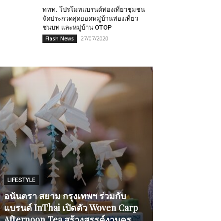
ททท. โปรโมทแบรนด์​ท่องเที่ยว​ชุมชน​
จัดประกวดสุดยอดหมู่บ้านท่องเที่ยว
ชนบท และหมู่บ้าน OTOP
27/07/2020
Flash News
LIFESTYLE
ENTERTAINMENT
อนันตรา สยาม กรุงเทพฯ ร่วมกับ
แบรนด์ InThai เปิดตัว Woven Carp
แรงไม่แผ่ว “อ
Afternoon Tea สร้างสรรค์งานคร
Near Me)” ซิงเก