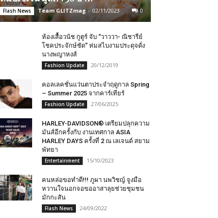
Team GLITZmag
-
02/11/2023
0
Flash News
ห้องเสื้อวนัช กูตูร์ จับ “วาววา- ณิชารีย์
โชคประจักษ์ชัด” ห่มสไบงามประดุจดั่ง
นางพญาหงส์
20/12/2019
Fashion Update
คอลเลคชั่นแว่นตาประจำฤดูกาล Spring
– Summer 2025 จากคาร์เทียร์
27/06/2025
Fashion Update
HARLEY-DAVIDSON® เตรียมปลุกความ
มันส์อีกครั้งกับ งานเทศกาล ASIA
HARLEY DAYS ครั้งที่ 2 ณ เลเจนด์ สยาม
พัทยา
15/10/2023
Entertainment
คนหล่อขอทำดี!!! ภูผา นพวิชญ์ จูงมือ
หวานใจนอกจอขออาสาลุยช่วยชุมชน
มักกะสัน
24/09/2022
Flash News