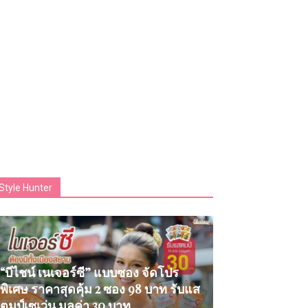
Style Hunter
“บีไชน์ เนเจอร์ซี” แบบซอง จัดโปร
พิเศษ ราคาสุดคุ้ม 2 ซอง 98 บาท รับแส
ตมป์เซเว่น มูลค่า 30 บาท