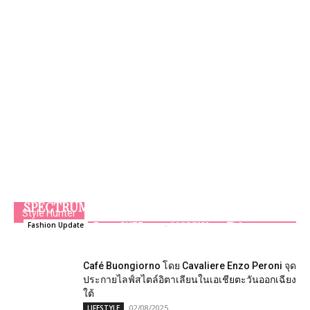
PRADA DONNA PRE-FALL 2020 A WARDROBE
SPECTRUM
Style Hunter
Team GLITZmag
-
06/05/2020
0
Fashion Update
Café Buongiorno โดย Cavaliere Enzo Peroni จุด
ประกายไลฟ์สไตล์อิตาเลียนในเอเชียตะวันออกเฉียง
ใต้
02/08/2025
LIFESTYLE