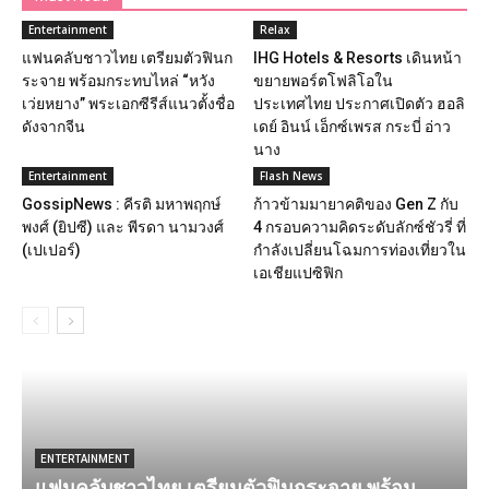
Entertainment
Relax
แฟนคลับชาวไทย เตรียมตัวฟินก
IHG Hotels & Resorts เดินหน้า
ระจาย พร้อมกระทบไหล่ “หวัง
ขยายพอร์ตโฟลิโอใน
เว่ยหยาง” พระเอกซีรีส์แนวตั้งชื่อ
ประเทศไทย ประกาศเปิดตัว ฮอลิ
ดังจากจีน
เดย์ อินน์ เอ็กซ์เพรส กระบี่ อ่าว
นาง
Entertainment
Flash News
GossipNews : คีรติ มหาพฤกษ์
ก้าวข้ามมายาคติของ Gen Z กับ
พงศ์ (ยิปซี) และ พีรดา นามวงศ์
4 กรอบความคิดระดับลักซ์ชัวรี่ ที่
(เปเปอร์)
กำลังเปลี่ยนโฉมการท่องเที่ยวใน
เอเชียแปซิฟิก
ENTERTAINMENT
แฟนคลับชาวไทย เตรียมตัวฟินกระจาย พร้อม