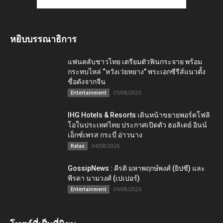
หยิบบรรณาธิการ
แฟนคลับชาวไทย เตรียมตัวฟินกระจาย พร้อม
กระทบไหล่ “หวังเว่ยหยาง” พระเอกซีรีส์แนวตั้ง
ชื่อดังจากจีน
05/08/2026
Entertainment
IHG Hotels & Resorts เดินหน้าขยายพอร์ตโฟลิ
โอในประเทศไทย ประกาศเปิดตัว ฮอลิเดย์ อินน์
เอ็กซ์เพรส กระบี่ อ่าวนาง
04/08/2026
Relax
GossipNews : คีรติ มหาพฤกษ์พงศ์ (ยิปซี) และ
พีรดา นามวงศ์ (เปเปอร์)
04/08/2026
Entertainment