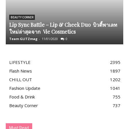
BEAUTY CORNER
Lip Sync Battle – Lip & Cheek Duo บิวตี้พาเลท
ใหม่ล่าสุดจาก Vie Cosmetics
ไ
Team GLITZmag
-
11/01/2020
0
T
LIFESTYLE
2395
Flash News
1897
CHILL OUT
1202
Fashion Update
1041
Food & Drink
755
Beauty Corner
737
Must Read