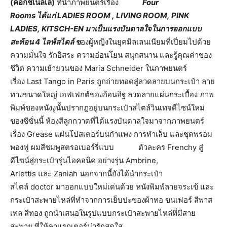
(
ค็อกชิเนลเล่)
ที่นำภาพยนตร์เรื่อง
Four
Rooms ได้แก่ LADIES ROOM , LIVING ROOM, PINK
LADIES, KITSCH-EN มาเป็นแรงบันดาลใจในการออกแบบ
สะท้อน 4 ไลฟ์สไตล์ ข
องผู้หญิงในยุคมิลเลนเนียมที่เปี่ยมไปด้วย
ความมั่นใจ รักอิสระ ความอ่อนโยน สนุกสนาน และรู้คุณค่าของ
ชีวิต ความเย้ายวนของ Maria Schneider ในภาพยนตร์
เรื่อง Last Tango in Paris ถูกถ่ายทอดสู่ลวดลายบนกระเป๋า ลาย
ทางขนาดใหญ่ เอฟเฟกต์ของก้อนอิฐ ลวดลายแผ่นกระเบื้อง ภาพ
พิมพ์ของหนังงูนั้นปรากฎอยู่บนกระเป๋าสไตล์วินเทจดีไซน์ใหม่
ของซีซั่นนี้ ห้องสีลูกกวาดที่ได้แรงบันดาลใจมาจากภาพยนตร์
เรื่อง Grease แผ่นโปสเตอร์บนกำแพง การทำเล็บ และชุดพรอม
พองฟู ผมสีชมพูสตรอเบอร์รี่แบบ ตัวละคร Frenchy สู่
ดีไซน์สู่กระเป๋ารุ่นไอคอนิค อย่างรุ่น Ambrine,
Arlettis และ Zaniah นอกจากนี้ยังได้นำกระเป๋า
สไตล์ doctor มาออกแบบใหม่เด่นด้วย หนังพิมพ์ลายจระเข้ และ
กระเป๋าสะพายไหล่ที่ทำจากการเย็บปะของผ้าทอ ขนเฟอร์ สีพาส
เทล สีทอง ถูกนำเสนอในรูปแบบกระเป๋าสะพายไหล่ที่มีสาย
สะพาย ที่ให้คาแรกเตอร์น่ารักสดใส