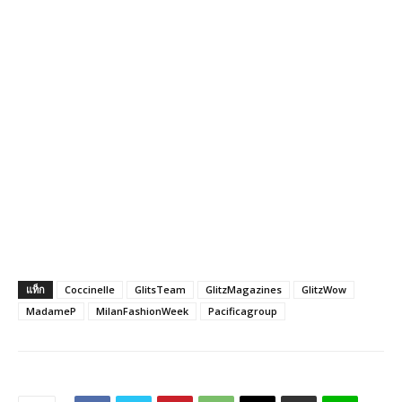
แท็ก
Coccinelle
GlitsTeam
GlitzMagazines
GlitzWow
MadameP
MilanFashionWeek
Pacificagroup