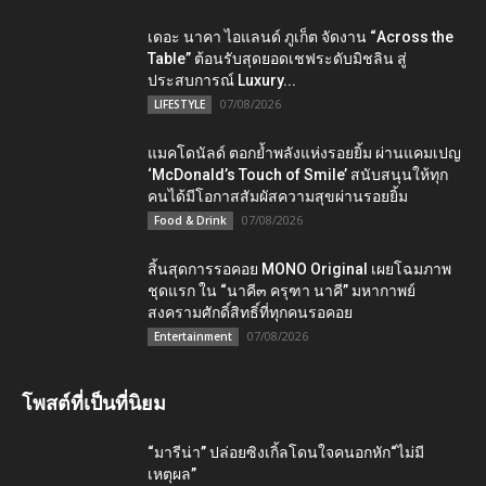
เดอะ นาคา ไอแลนด์ ภูเก็ต จัดงาน “Across the
Table” ต้อนรับสุดยอดเชฟระดับมิชลิน สู่
ประสบการณ์ Luxury...
07/08/2026
LIFESTYLE
แมคโดนัลด์ ตอกย้ำพลังแห่งรอยยิ้ม ผ่านแคมเปญ
‘McDonald’s Touch of Smile’ สนับสนุนให้ทุก
คนได้มีโอกาสสัมผัสความสุขผ่านรอยยิ้ม
07/08/2026
Food & Drink
สิ้นสุดการรอคอย MONO Original เผยโฉมภาพ
ชุดแรก ใน “นาคี๓ ครุฑา นาคี” มหากาพย์
สงครามศักดิ์สิทธิ์ที่ทุกคนรอคอย
07/08/2026
Entertainment
โพสต์ที่เป็นที่นิยม
“มารีน่า” ปล่อยซิงเกิ้ลโดนใจคนอกหัก“ไม่มี
เหตุผล”